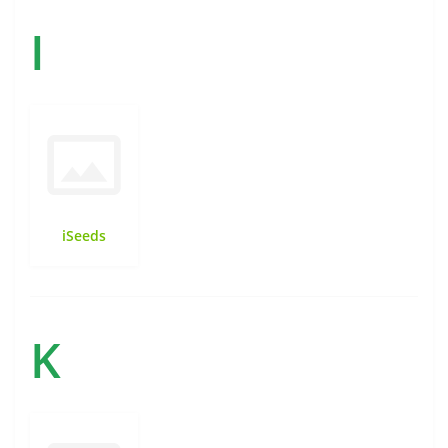
I
iSeeds
K