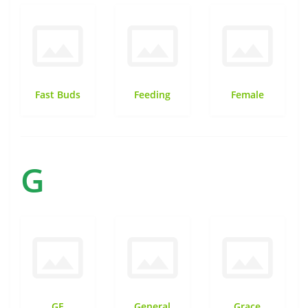
Fast Buds
Feeding
Female
G
GE
General
Grace