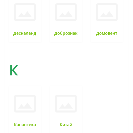
Десналенд
Добрознак
Домовент
К
Канаптека
Китай