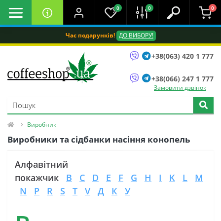
0
0
0
Час подарунків!
ДО ВИБОРУ!
+38(063) 420 1 777
+38(066) 247 1 777
Замовити дзвінок
Виробник
Виробники та сідбанки насіння конопель
Алфавітний
покажчик
B
C
D
E
F
G
H
I
K
L
M
N
P
R
S
T
V
Д
К
У