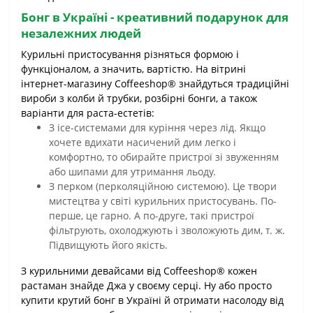
Бонг в Україні - креативний подарунок для
незалежних людей
Курильні пристосування різняться формою і
функціоналом, а значить, вартістю. На вітрині
інтернет-магазину Coffeeshop® знайдуться традиційні
вироби з колби й трубки, розбірні бонги, а також
варіанти для раста-естетів:
З ice-системами для куріння через лід. Якщо
хочете вдихати насичений дим легко і
комфортно, то обирайте пристрої зі звуженням
або шипами для утримання льоду.
З перком (перколяційною системою). Це твори
мистецтва у світі курильних пристосувань. По-
перше, це гарно. А по-друге, такі пристрої
фільтрують, охолоджують і зволожують дим, т. ж.
Підвищують його якість.
З курильними девайсами від Coffeeshop® кожен
растаман знайде Джа у своєму серці. Ну або просто
купити крутий бонг в Україні й отримати насолоду від