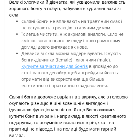
Великі хлопчики й дівчатка, які усвідомили важливість
хорошого бонгу в побуті, набувають курильні вази зі
скла.
Скляні бонги не впливають на трав'яний смак і
не вступають в реакцію з гарячим димом.
Їх легше чистити, ніж акрилові аналоги. Скло не
змінює зовнішнього вигляду і при грамотному
догляді довго виглядає як нове.
Девайси зі скла можна модернізувати. Існують
бонги-дівчинки (female) і хлопчики (male).
Купуйте запчастини для бонгів
відповідно до
статі вашого девайсу, щоб апгрейдити його та
отримати від використання ще більше
естетичного і практичного задоволення.
Скляні бонги дорожче варіантів з акрилу, але з головою
окупають різницю в ціні зовнішнім виглядом і
ідеальною функціональністю. Якщо Ви зважилися
купити бонг в Україні, наприклад, в якості креативного
подарунка, то розумніше вкластися в річ, яка і на
практиці не підведе, і на полиці буде мати гарний
вигляд.