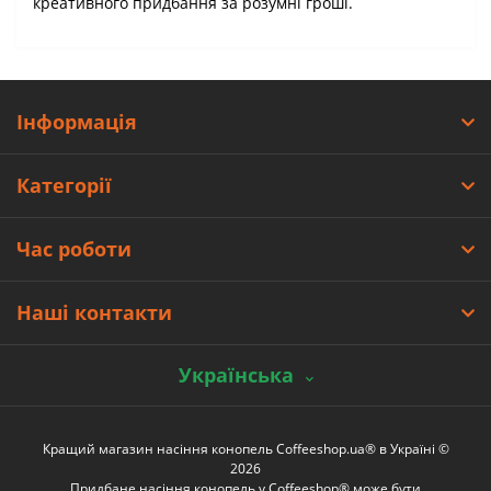
креативного придбання за розумні гроші.
Інформація
Категорії
Час роботи
Наші контакти
Українська
Кращий магазин насіння конопель Coffeeshop.ua® в Україні ©
2026
Придбане насіння конопель у Coffeeshop® може бути