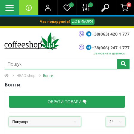
0
0
0
Час подарунків!
ДО ВИБОРУ!
+38(063) 420 1 777
+38(066) 247 1 777
Замовити дзвінок
HEAD shop
Бонги
Бонги
ОБРАТИ ТОВАРИ