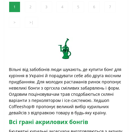
1
2
3
4
5
6
7
>
>|
Вільні від забобонів люди шукають, де купити бонг для
куріння в Україні й порадувати себе або друга якісним
придбанням. Для молодих растаманів ринок пропонує
невеликі бонги з оргскла сміливих забарвлень і форм.
Олдовим поціновувачам трав сподобаються скляні
варіанти з перколятором і ice-системою. Хедшоп
Coffeeshop® пропонує великий вибір курильних
девайсів з відправкою товару в будь-яку країну.
Всі грані акрилових бонгів
Бюджетні курильні аксесуари виготовляються з акрилу.