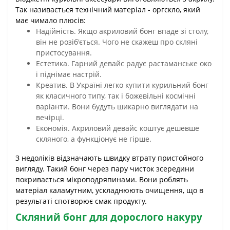
Так називається технічний матеріал - оргскло, який
має чимало плюсів:
Надійність. Якщо акриловий бонг впаде зі столу,
він не розіб'ється. Чого не скажеш про скляні
пристосування.
Естетика. Гарний девайс радує растаманське око
і піднімає настрій.
Креатив. В Україні легко купити курильний бонг
як класичного типу, так і божевільні космічні
варіанти. Вони будуть шикарно виглядати на
вечірці.
Економія. Акриловий девайс коштує дешевше
скляного, а функціонує не гірше.
З недоліків відзначають швидку втрату пристойного
вигляду. Такий бонг через пару чисток зсередини
покривається мікроподряпинами. Вони роблять
матеріал каламутним, ускладнюють очищення, що в
результаті спотворює смак продукту.
Скляний бонг для дорослого накуру