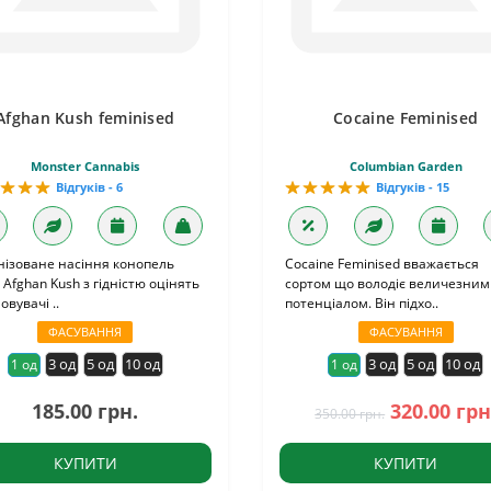
Afghan Kush feminised
Cocaine Feminised
Monster Cannabis
Columbian Garden
Відгуків - 6
Відгуків - 15
нізоване насіння конопель
Cocaine Feminised вважається
 Afghan Kush з гідністю оцінять
сортом що володіє величезним
овувачі ..
потенціалом. Він підхо..
ФАСУВАННЯ
ФАСУВАННЯ
3 од
5 од
10 од
3 од
5 од
10 од
1 од
1 од
185.00 грн.
320.00 грн
350.00 грн.
КУПИТИ
КУПИТИ