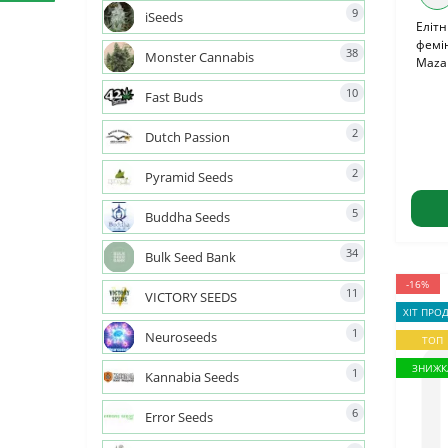
9
iSeeds
Елітн
фемін
38
Monster Cannabis
Mazar
10
Fast Buds
2
Dutch Passion
2
Pyramid Seeds
5
Buddha Seeds
34
Bulk Seed Bank
-16%
11
VICTORY SEEDS
ХІТ ПРО
1
Neuroseeds
ТОП
ЗНИЖК
1
Kannabia Seeds
6
Error Seeds