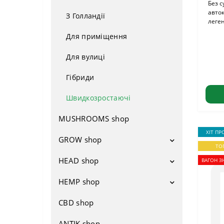
Без с
авток
З Голландії
леген
Для приміщення
Для вулиці
Гібриди
Швидкозростаючі
MUSHROOMS shop
ХІТ ПР
GROW shop
ТО
HEAD shop
Гроубокси
ВАГОН З
Вентиляція
HEMP shop
Напаси
Вентилятори
Добрива
Бонги
CBD shop
Атрибутика
Фільтри
Освітлення
Водники
Взуття
ANTIK shop