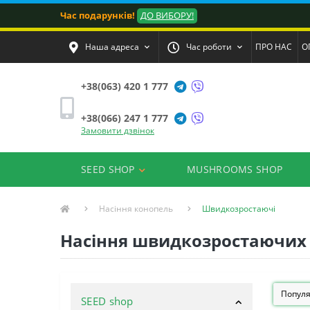
Час подарунків!
ДО ВИБОРУ!
Наша адреса
Час роботи
ПРО НАС
О
+38(063) 420 1 777
+38(066) 247 1 777
Замовити дзвінок
SEED SHOP
MUSHROOMS SHOP
Насіння конопель
Швидкозростаючі
Насіння швидкозростаючих 
SEED shop