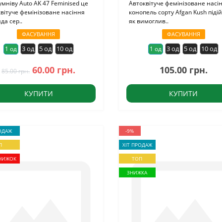
умніву Auto AK 47 Feminised це
Автоквітуче фемінізоване насі
вітуче фемінізоване насіння
конопель сорту Afgan Kush піді
да сер..
як вимоглив..
ФАСУВАННЯ
ФАСУВАННЯ
3 од
5 од
10 од
3 од
5 од
10 од
1 од
1 од
60.00 грн.
105.00 грн.
85.00 грн.
КУПИТИ
КУПИТИ
ОДАЖ
-9%
П
ХІТ ПРОДАЖ
НИЖОК
ТОП
ЗНИЖКА