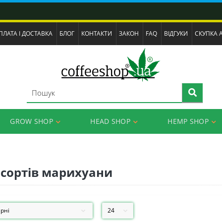
ПЛАТА І ДОСТАВКА
БЛОГ
КОНТАКТИ
ЗАКОН
FAQ
ВІДГУКИ
СКУПКА 
GROW SHOP
HEAD SHOP
HEMP SHOP
сортів марихуани