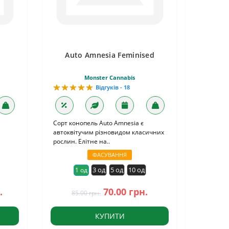
Auto Amnesia Feminised
Monster Cannabis
Відгуків - 18
Сорт конопель Auto Amnesia є
автоквітучим різновидом класичних
рослин. Елітне на..
ФАСУВАННЯ
3 од
5 од
10 од
1 од
.
70.00 грн.
85.00 грн.
КУПИТИ