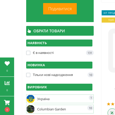
Подивитися
ХІТ ПРО
ТОП
ОБРАТИ ТОВАРИ
НАЯВНІСТЬ
Є в наявності
131
НОВИНКА
0
Тільки нові надходження
10
ВИРОБНИК
0
1
Україна
10
Columbian Garden
0