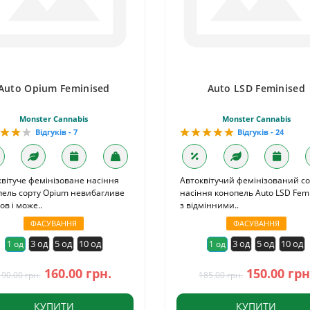
Auto Opium Feminised
Auto LSD Feminised
Monster Cannabis
Monster Cannabis
Відгуків - 7
Відгуків - 24
вітуче фемінізоване насіння
Автоквітучий фемінізований с
пель сорту Opium невибагливе
насіння конопель Auto LSD Fem
ов і може..
з відмінними..
ФАСУВАННЯ
ФАСУВАННЯ
3 од
5 од
10 од
3 од
5 од
10 од
1 од
1 од
160.00 грн.
150.00 грн
190.00 грн.
185.00 грн.
КУПИТИ
КУПИТИ