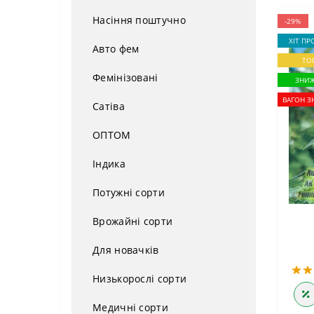
Насіння поштучно
-29%
ХІТ ПР
Авто фем
ТО
Фемінізовані
ЗНИ
ВАГОН З
Сатіва
ОПТОМ
Індика
Потужні сорти
Врожайні сорти
Для новачків
Низькорослі сорти
Медичні сорти