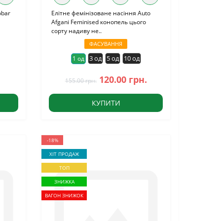
obar
Елітне фемінізоване насіння Auto
Afgani Feminised конопель цього
сорту надиву не..
ФАСУВАННЯ
3 од
5 од
10 од
1 од
120.00 грн.
155.00 грн.
КУПИТИ
-18%
ХІТ ПРОДАЖ
ТОП
ЗНИЖКА
ВАГОН ЗНИЖОК