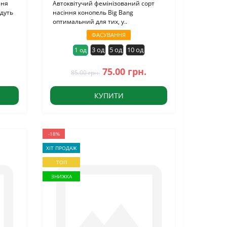
ння
Автоквітучий фемінізований сорт
йдуть
насіння конопель Big Bang
оптимальний для тих, у..
ФАСУВАННЯ
3 од
5 од
10 од
1 од
75.00 грн.
85.00 грн.
КУПИТИ
-18%
ХІТ ПРОДАЖ
ТОП
ЗНИЖКА