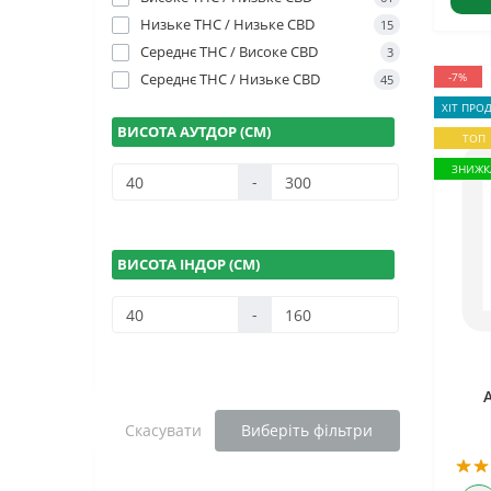
Низьке THC / Низьке CBD
15
Середнє THC / Високе CBD
3
Середнє THC / Низьке CBD
-7%
45
ХІТ ПРО
ВИСОТА АУТДОР (СМ)
ТОП
ЗНИЖК
-
ВИСОТА ІНДОР (СМ)
-
Скасувати
Виберіть фільтри