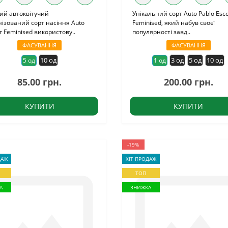
ий автоквітучий
Унікальний сорт Auto Pablo Esc
ізований сорт насіння Auto
Feminised, який набув своєї
 Feminised використову..
популярності завд..
ФАСУВАННЯ
ФАСУВАННЯ
10 од
3 од
5 од
10 од
5 од
1 од
85.00 грн.
200.00 грн.
КУПИТИ
КУПИТИ
-19%
ДАЖ
ХІТ ПРОДАЖ
ТОП
А
ЗНИЖКА