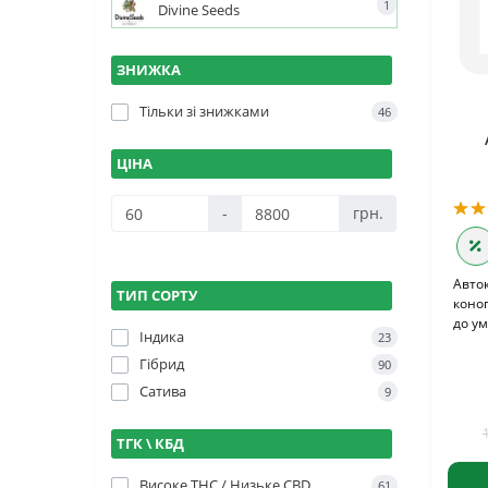
1
Divine Seeds
ЗНИЖКА
Тільки зі знижками
46
ЦІНА
-
грн.
Авток
ТИП СОРТУ
коно
до ум
Індика
23
Гібрид
90
Сатива
9
ТГК \ КБД
Високе THC / Низьке CBD
61