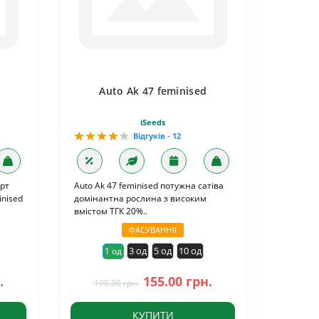
Auto Ak 47 feminised
iSeeds
Відгуків - 12
орт
Auto Ak 47 feminised потужна сатіва
inised
домінантна рослина з високим
вмістом ТГК 20%..
ФАСУВАННЯ
3 од
5 од
10 од
1 од
.
155.00 грн.
190.00 грн.
КУПИТИ