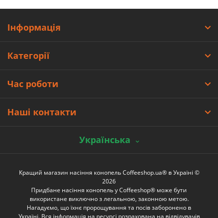
Інформація
Категорії
Час роботи
Наші контакти
Українська
Кращий магазин насіння конопель Coffeeshop.ua® в Україні ©
2026
Придбане насіння конопель у Coffeeshop® може бути
використане виключно з легальною, законною метою.
Нагадуємо, що їхнє пророщування та посів заборонено в
Україні. Вся інформація на ресурсі розрахована на відвідувачів