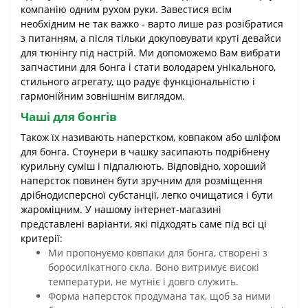
компанію одним рухом руки. Завестися всім
необхідним не так важко - варто лише раз розібратися
з питанням, а після тільки докуповувати круті девайси
для тюнінгу під настрій. Ми допоможемо Вам вибрати
запчастини для бонга і стати володарем унікального,
стильного агрегату, що радує функціональністю і
гармонійним зовнішнім виглядом.
Чаші для бонгів
Також їх називають наперстком, ковпаком або шліфом
для бонга. Стоунери в чашку засипають подрібнену
курильну суміш і підпалюють. Відповідно, хороший
наперсток повинен бути зручним для розміщення
дрібнодисперсної субстанції, легко очищатися і бути
жароміцним. У нашому інтернет-магазині
представлені варіанти, які підходять саме під всі ці
критерії:
Ми пропонуємо ковпаки для бонга, створені з
боросилікатного скла. Воно витримує високі
температури, не мутніє і довго служить.
Форма наперсток продумана так, щоб за ними