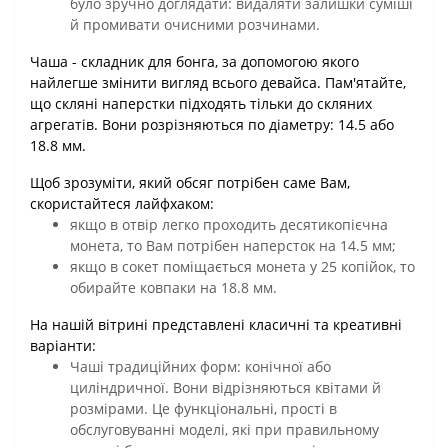
було зручно доглядати: видаляти залишки суміші
й промивати очисними розчинами.
Чаша - складник для бонга, за допомогою якого
найлегше змінити вигляд всього девайса. Пам'ятайте,
що скляні наперстки підходять тільки до скляних
агрегатів. Вони розрізняються по діаметру: 14.5 або
18.8 мм.
Щоб зрозуміти, який обсяг потрібен саме Вам,
скористайтеся лайфхаком:
якщо в отвір легко проходить десятикопієчна
монета, то Вам потрібен наперсток на 14.5 мм;
якщо в сокет поміщається монета у 25 копійок, то
обирайте ковпаки на 18.8 мм.
На нашій вітрині представлені класичні та креативні
варіанти:
Чаші традиційних форм: конічної або
циліндричної. Вони відрізняються квітами й
розмірами. Це функціональні, прості в
обслуговуванні моделі, які при правильному