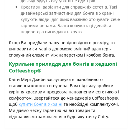
догляді будуть слугувати не один рік.
Креативні варіанти для справжніх естетів. Такі
дизайнерські запчастини для бонга в Україні
купують люди, для яких важливо оточувати себе
гарними речами. Благо кошують ці девайси
недорого, а виглядають круто.
Якщо Ви придбали чашу невідповідного розміру, то
виправити ситуацію допоможе змінний адаптер -
сполучний елемент між наперстком і колбою бонга.
Курильне приладдя для бонгів в хедшопі
Coffeeshop®
Квіти Мері Джейн заслуговують шанобливого
ставлення кожного стоунера. Вам під силу зробити
куріння красивим процесом, наповненим естетикою і
комфортом. Звертайтеся до менеджерів Coffeeshop®,
щоб
купити бонг в Україні
та необхідні комплектуючі.
Ми даємо чесну гарантію на всі товари та
відправляємо замовлення в будь-яку точку Світу.