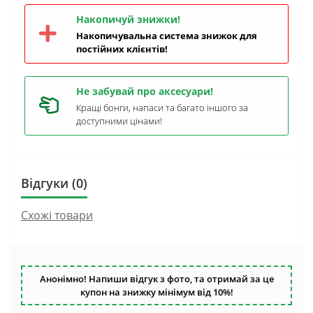
Накопичуй знижки!
Накопичувальна система знижок для
постійних клієнтів!
Не забувай про аксесуари!
Кращі бонги, напаси та багато іншого за
доступними цінами!
Відгуки (0)
Схожі товари
Анонімно! Напиши відгук з фото, та отримай за це
купон на знижку мінімум від 10%!