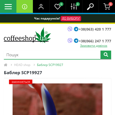
0
0
0
Час подарунків!
ДО ВИБОРУ!
+38(063) 420 1 777
+38(066) 247 1 777
Замовити дзвінок
HEAD shop
Баблер SCP19927
Баблер SCP19927
ЗАКІНЧУЄТЬСЯ