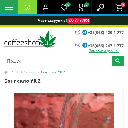
0
0
0
Час подарунків!
ДО ВИБОРУ!
+38(063) 420 1 777
+38(066) 247 1 777
Замовити дзвінок
HEAD shop
Бонг скло YR 2
Бонг скло YR 2