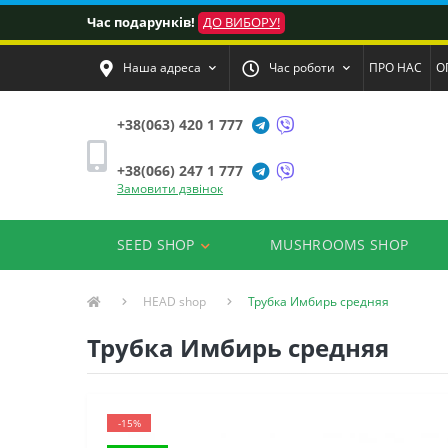
Час подарунків!
ДО ВИБОРУ!
Наша адреса
Час роботи
ПРО НАС
О
+38(063) 420 1 777
+38(066) 247 1 777
Замовити дзвінок
SEED SHOP
MUSHROOMS SHOP
HEAD shop
Трубка Имбирь средняя
Трубка Имбирь средняя
-15%