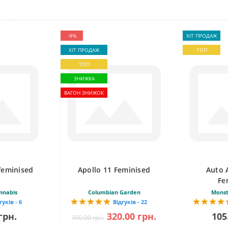
-9%
ХІТ ПРОДАЖ
ХІТ ПРОДАЖ
ТОП
ТОП
ЗНИЖКА
ВАГОН ЗНИЖОК
feminised
Apollo 11 Feminised
Auto 
Fe
nnabis
Columbian Garden
Monst
гуків - 6
Відгуків - 22
грн.
320.00 грн.
105
350.00 грн.