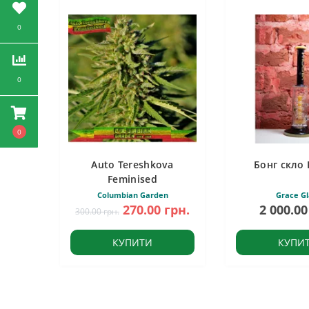
0
0
0
Auto Tereshkova
Бонг скло 
Feminised
Columbian Garden
Grace Gl
270.00 грн.
2 000.00
300.00 грн.
КУПИТИ
КУПИ