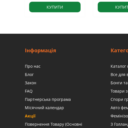
КУПИТИ
КУПИ
Інформація
Катего
Про нас
Каталог 
Блог
Все для
Закон
Бонги та
FAQ
Товари з
Партнерська програма
Спори г
Місячний календар
Авто фе
Акції
Фемінізо
Повернення Товару (Основні
З Голлан