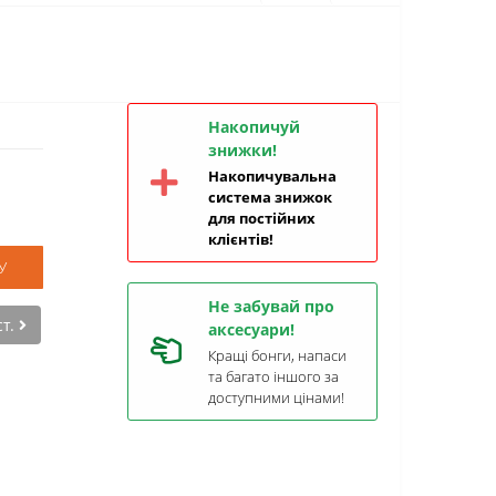
Накопичуй
знижки!
Накопичувальна
система знижок
для постійних
клієнтів!
У
Не забувай про
ст.
аксесуари!
Кращі бонги, напаси
та багато іншого за
доступними цінами!