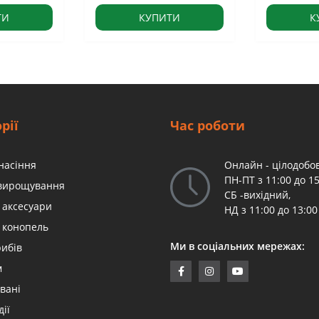
ТИ
КУПИТИ
К
рії
Час роботи
насіння
Онлайн - цілодобов
ПН-ПТ з 11:00 до 15
 вирощування
СБ -вихідний,
 аксесуари
НД з 11:00 до 13:00
 конопель
Ми в соціальних мережах:
рибів
м
вані
дії