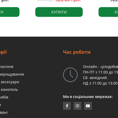
350.00 грн.
ТИ
КУПИТИ
К
рії
Час роботи
насіння
Онлайн - цілодобов
ПН-ПТ з 11:00 до 15
 вирощування
СБ -вихідний,
 аксесуари
НД з 11:00 до 13:00
 конопель
Ми в соціальних мережах:
рибів
м
вані