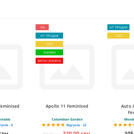
-9%
ХІТ ПРОДАЖ
ХІТ ПРОДАЖ
ТОП
ТОП
ЗНИЖКА
ВАГОН ЗНИЖОК
feminised
Apollo 11 Feminised
Auto 
Fe
nnabis
Columbian Garden
Monst
гуків - 6
Відгуків - 22
грн.
320.00 грн.
105