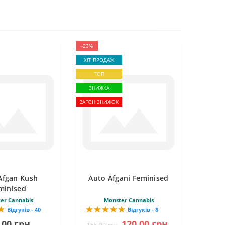
-23%
ХІТ ПРОДАЖ
ТОП
ЗНИЖКА
ВАГОН ЗНИЖОК
Afgan Kush
Auto Afgani Feminised
minised
er Cannabis
Monster Cannabis
Відгуків - 40
Відгуків - 8
.00 грн.
120.00 грн.