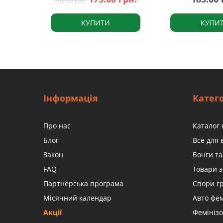
190.00 грн.
КУПИТИ
КУПИ
Інформація
Катего
Про нас
Каталог 
Блог
Все для
Закон
Бонги та
FAQ
Товари з
Партнерська програма
Спори г
Місячний календар
Авто фе
Акції
Фемінізо