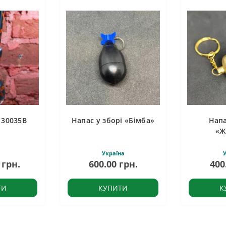
 30035B
Напас у зборі «Бімба»
Напа
«Ж
Україна
У
 грн.
600.00 грн.
400
ТИ
КУПИТИ
К