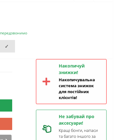
и передзвонимо
✓
Накопичуй
знижки!
Накопичувальна
система знижок
для постійних
клієнтів!
Не забувай про
аксесуари!
Кращі бонги, напаси
та багато іншого за