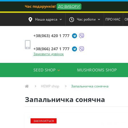
Час подарунків!
ДО ВИБОРУ!
Наша адреса
Час роботи
ПРО НАС
О
+38(063) 420 1 777
+38(066) 247 1 777
Замовити дзвінок
SEED SHOP
MUSHROOMS SHOP
HEMP shop
Запальничка сонячна
Запальничка сонячна
ЗАКІНЧУЄТЬСЯ