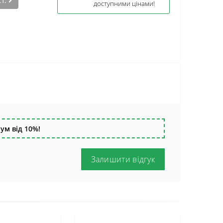
ст.
доступними цінами!
ум від 10%!
Залишити відгук