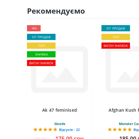
Рекомендуємо
-8%
ХІТ ПРОДАЖ
ХІТ ПРОДАЖ
ТОП
ТОП
ВАГОН ЗНИЖОК
ЗНИЖКА
ВАГОН ЗНИЖОК
Ak 47 feminised
Afghan Kush 
iSeeds
Monster Ca
Відгуків - 22
Від
175.00 грн.
185.00 