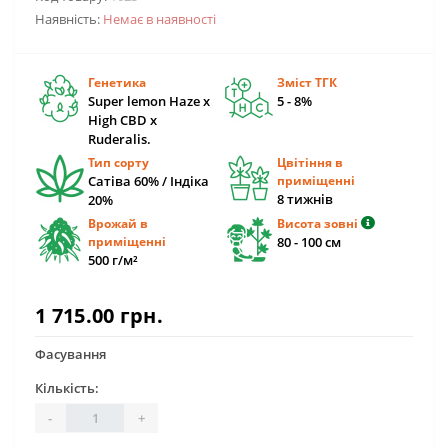
Наявність:
Немає в наявності
Генетика
Зміст ТГК
Super lemon Haze x
5 - 8%
High CBD x
Ruderalis.
Тип сорту
Цвітіння в
Сатіва 60% / Індіка
приміщенні
8 тижнiв
20%
Врожай в
Висота зовні
приміщенні
80 - 100 см
500 г/м²
1 715.00 грн.
Фасування
Кількість:
-
+