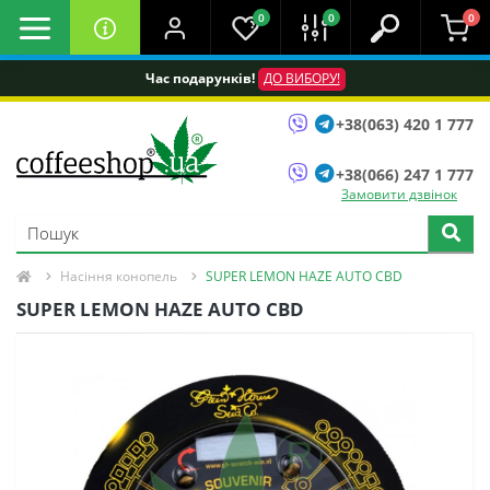
0
0
0
Час подарунків!
ДО ВИБОРУ!
+38(063) 420 1 777
+38(066) 247 1 777
Замовити дзвінок
Насіння конопель
SUPER LEMON HAZE AUTO CBD
SUPER LEMON HAZE AUTO CBD