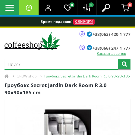
0
0
0
Время подарков!
К ВЫБОРУ!
+38(063) 420 1 777
+38(066) 247 1 777
Заказать звонок
GROW shop
Гроубокс Secret Jardin Dark Room R 3.0 90х90х185 с
Гроубокс Secret Jardin Dark Room R 3.0
90х90х185 сm