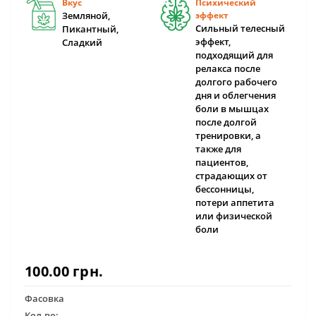
Вкус
Психический
Земляной,
эффект
Сильный телесный
Пикантный,
эффект,
Сладкий
подходящий для
релакса после
долгого рабочего
дня и облегчения
боли в мышцах
после долгой
тренировки, а
также для
пациентов,
страдающих от
бессонницы,
потери аппетита
или физической
боли
100.00 грн.
Фасовка
Кол-во: