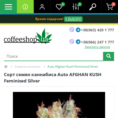
0
0
0
Время подарков!
К ВЫБОРУ!
+38(063) 420 1 777
+38(066) 247 1 777
Заказать звонок
Семена конопли
Auto Afghan Kush Feminised Silver
Сорт семян каннабиса Auto AFGHAN KUSH
Feminised Silver