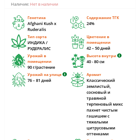
Наличие:
Нет в наличии
Генетика
Содержание ТГК
Afghani Kush x
24%
Ruderalis
Тип сорта
Цветение в
ИНДИКА /
помещении
42 – 50 дней
РУДЕРАЛИС
Урожай в
Высота внутри
помещении
40 - 80 cм
90 г/растение
Урожай на улице
Аромат
76 – 81 дней
Классический
землистый,
сосновый и
травяной
терпеновый микс
пахнет чистым
гашишем с
тяжелыми
цитрусовыми
оттенками