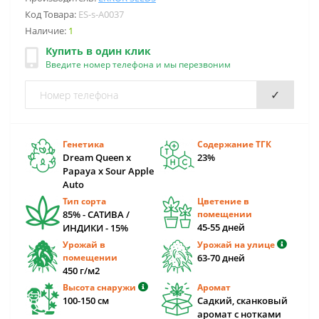
Код Товара:
ES-s-A0037
Наличие:
1
Купить в один клик
Введите номер телефона и мы перезвоним
✓
Генетика
Содержание ТГК
Dream Queen x
23%
Papaya x Sour Apple
Auto
Тип сорта
Цветение в
85% - САТИВА /
помещении
45-55 дней
ИНДИКИ - 15%
Урожай в
Урожай на улице
помещении
63-70 дней
450 г/м2
Высота снаружи
Аромат
100-150 см
Садкий, сканковый
аромат с нотками