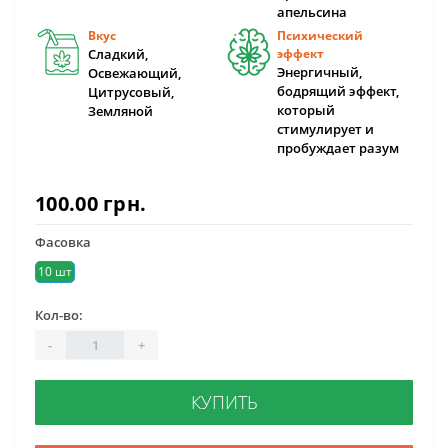
апельсина
Вкус
Психический
Сладкий,
эффект
Энергичный,
Освежающий,
бодрящий эффект,
Цитрусовый,
который
Земляной
стимулирует и
пробуждает разум
100.00 грн.
Фасовка
10 шт
Кол-во:
-
+
КУПИТЬ