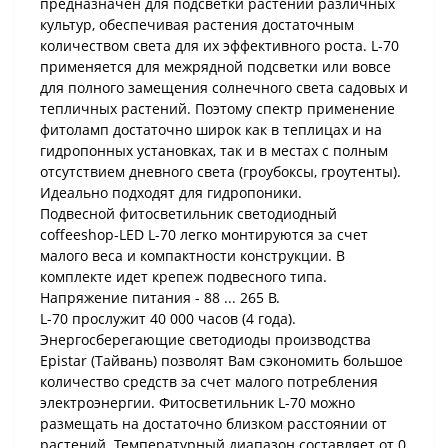
предназначен для подсветки растений различных
культур, обеспечивая растения достаточным
количеством света для их эффективного роста. L-70
применяется для межрядной подсветки или вовсе
для полного замещения солнечного света садовых и
тепличных растений. Поэтому спектр применение
фитоламп достаточно широк как в теплицах и на
гидропонных установках, так и в местах с полным
отсутствием дневного света (гроубоксы, гроутенты).
Идеально подходят для гидропоники.
Подвесной фитосветильник светодиодный
coffeeshop-LED L-70 легко монтируются за счет
малого веса и компактности конструкции. В
комплекте идет крепеж подвесного типа.
Напряжение питания - 88 ... 265 В.
L-70 прослужит 40 000 часов (4 года).
Энергосберегающие светодиоды производства
Epistar (Тайвань) позволят Вам сэкономить большое
количество средств за счет малого потребления
электроэнергии. Фитосветильник L-70 можно
размещать на достаточно близком расстоянии от
растений. Температурный диапазон составляет от 0