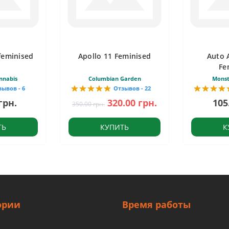
feminised
Apollo 11 Feminised
Auto 
Fe
nnabis
Columbian Garden
Monst
зывов - 6
Отзывов - 22
грн.
320.00 грн.
105
350.00 грн.
ТЬ
КУПИТЬ
К
ории
Время работы