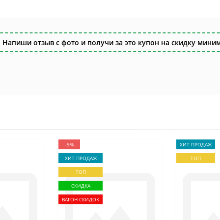
 Напиши отзыв с фото и получи за это купон на скидку миним
-9%
ХИТ ПРОДАЖ
ХИТ ПРОДАЖ
ТОП
ТОП
СКИДКА
ВАГОН СКИДОК