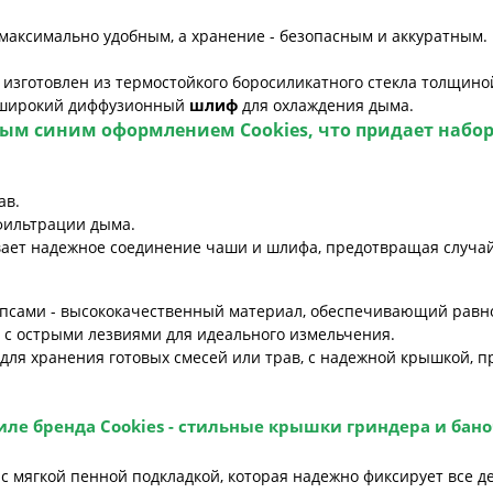
 максимально удобным, а хранение - безопасным и аккуратным.
, изготовлен из термостойкого боросиликатного стекла толщин
и широкий диффузионный
шлиф
для охлаждения дыма.
нным синим оформлением
Cookies
, что придает
набор
ав.
фильтрации дыма.
ивает надежное соединение чаши и шлифа, предотвращая случа
с типсами - высококачественный материал, обеспечивающий равн
 с острыми лезвиями для идеального измельчения.
- для хранения готовых смесей или трав, с надежной крышкой
иле бренда
Cookies
- стильные крышки гриндера и бан
 мягкой пенной подкладкой, которая надежно фиксирует все де