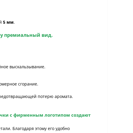
ой
5 мм
.
у
премиальный вид.
йное выскальзывание.
омерное сгорание.
, предотвращающей потерю аромата.
очки с фирменным логотипом создают
тали. Благодаря этому его удобно