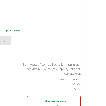
мы перезвоним
✓
Бонг (чаша / шлиф / keck-clip) - гриндер -
герметичный контейнер - бумага для
самокруток
SG 14 (14,5мм)
20 см
5 мм
Накапливай