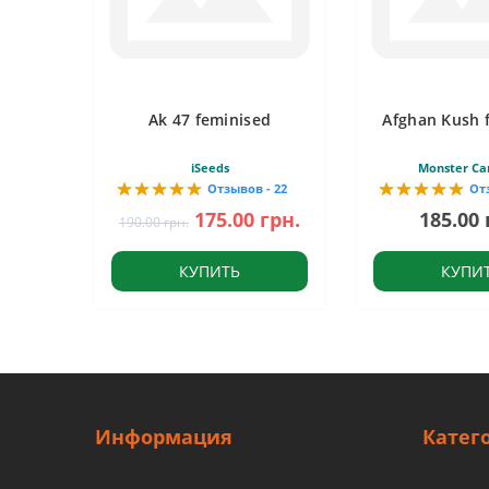
Ak 47 feminised
Afghan Kush 
iSeeds
Monster Ca
Отзывов - 22
От
175.00 грн.
185.00 
190.00 грн.
КУПИТЬ
КУПИ
Информация
Катег