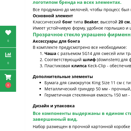
логотипом бренда на всех элементах.
Все продумано до мелочей, чтобы процесс был
Основной элемент
Классический
бонг
типа
Beaker
, высотой
20 см
Имеет устойчивую форму, удобное горлышко 
Прозрачное стекло украшено фирме
Аксессуары для бонга
0
В комплекте предусмотрено все необходимое:
Чаша
с разъемом SG14 для смесей или тр
Соответствующий
шлиф
(downstem) для 
0
Пластиковая
клипса
Keck-Clip - обеспеч
Дополнительные элементы
Бумага для самокруток King Size 11 см 
0
Металлический гриндер 50 мм - прочный,
Герметичная стеклянная емкость 150 мл 
Дизайн и упаковка
Все компоненты выдержаны в едином ст
завершенный вид.
Набор размещен в прочной картонной коробке с