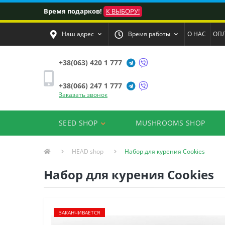
Время подарков!
К ВЫБОРУ!
Наш адрес
Время работы
О НАС
ОПЛ
+38(063) 420 1 777
+38(066) 247 1 777
Заказать звонок
SEED SHOP
MUSHROOMS SHOP
HEAD shop
Набор для курения Cookies
Набор для курения Cookies
ЗАКАНЧИВАЕТСЯ