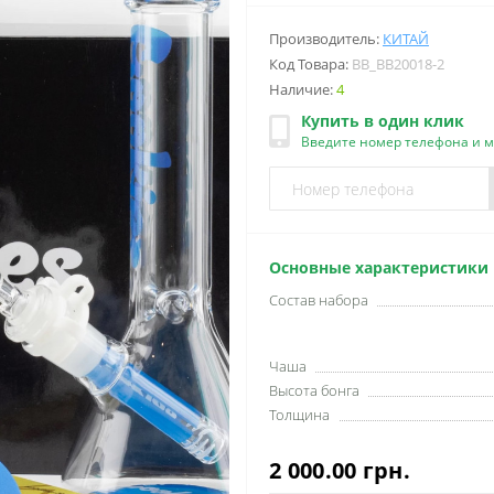
Производитель:
КИТАЙ
Код Товара:
BB_BB20018-2
Наличие:
4
Купить в один клик
Введите номер телефона и 
Основные характеристики
Состав набора
Чаша
Высота бонга
Толщина
2 000.00 грн.