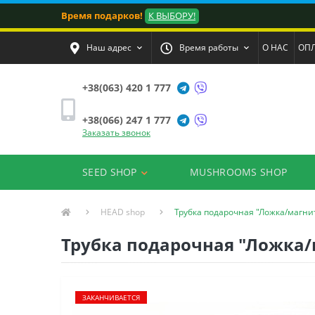
Время подарков!
К ВЫБОРУ!
Наш адрес
Время работы
О НАС
ОПЛ
+38(063) 420 1 777
+38(066) 247 1 777
Заказать звонок
SEED SHOP
MUSHROOMS SHOP
HEAD shop
Трубка подарочная "Ложка/магни
Трубка подарочная "Ложка/
ЗАКАНЧИВАЕТСЯ