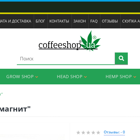
АТА И ДОСТАВКА
БЛОГ
КОНТАКТЫ
ЗАКОН
FAQ
ОТЗЫВЫ
СКУПКА 
GROW SHOP
HEAD SHOP
HEMP SHOP
т"
магнит"
Отзывы: - 0