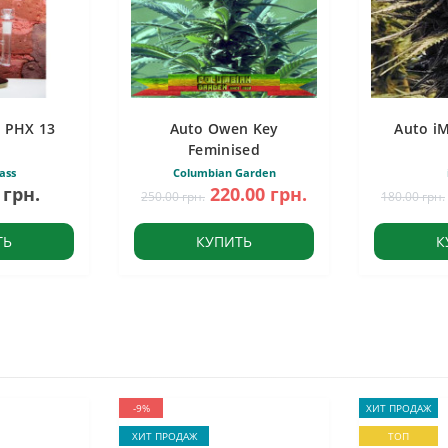
 PHX 13
Auto Owen Key
Auto i
Feminised
ass
Columbian Garden
 грн.
220.00 грн.
250.00 грн.
180.00 грн.
ТЬ
КУПИТЬ
К
-9%
ХИТ ПРОДАЖ
ХИТ ПРОДАЖ
ТОП