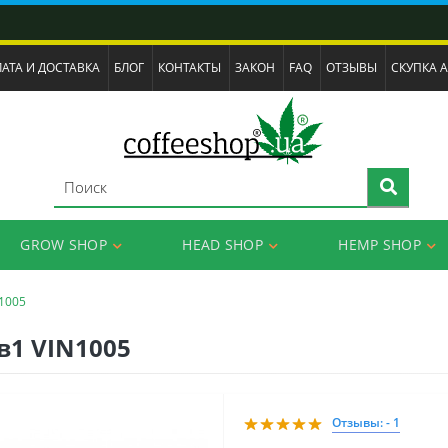
АТА И ДОСТАВКА
БЛОГ
КОНТАКТЫ
ЗАКОН
FAQ
ОТЗЫВЫ
СКУПКА 
GROW SHOP
HEAD SHOP
HEMP SHOP
N1005
в1 VIN1005
Отзывы: - 1