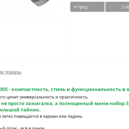
Пред.
Сл
е товары
1005
- компактность, стиль и функциональность в 
 кто ценит универсальность и практичность.
о не просто зажигалка, а полноценный
мини-набор 3-
большой тайник.
я легко помещается в карман или ладонь.
й отсек - всё в одном.