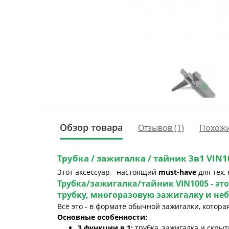
Обзор товара
Отзывов (1)
Похожи
Трубка / зажигалка / тайник 3в1 VIN
Этот аксессуар - настоящий
must-have
для тех,
Трубка/зажигалка/тайник VIN1005
- эт
трубку, многоразовую зажигалку и не
Всё это - в формате обычной зажигалки, котора
Основные особенности:
3 функции в 1:
трубка, зажигалка и скрыты