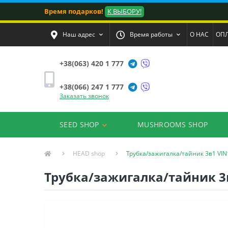
Время подарков!
К ВЫБОРУ!
Наш адрес
Время работы
О НАС
ОПЛ
+38(063) 420 1 777
+38(066) 247 1 777
Заказать звонок
SEED SHOP
MUSHROOMS SHOP
HEAD shop
Трубка/зажигалка/тайник 3в1 VI
Трубка/зажигалка/тайник 3