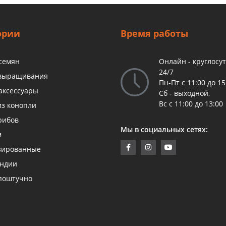
ории
Время работы
 семян
Онлайн - круглосу
24/7
 выращивания
Пн-Пт с 11:00 до 15
аксессуары
Сб - выходной,
Вс с 11:00 до 13:00
из конопли
рибов
Мы в социальных сетях:
м
зированные
андии
поштучно