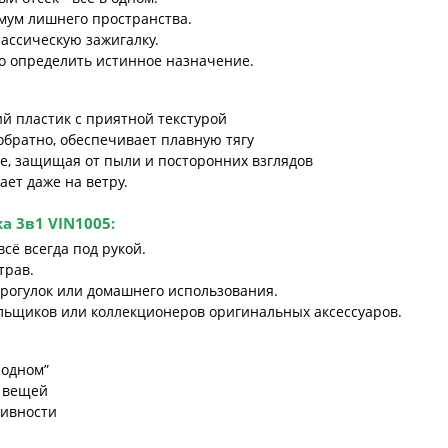
мум лишнего пространства.
ассическую зажигалку.
но определить истинное назначение.
й пластик с приятной текстурой
 обратно, обеспечивает плавную тягу
ие, защищая от пыли и посторонних взглядов
ает даже на ветру.
а 3в1 VIN1005
:
всё всегда под рукой.
трав.
прогулок или домашнего использования.
льщиков или коллекционеров оригинальных аксессуаров.
-одном”
 вещей
тивности