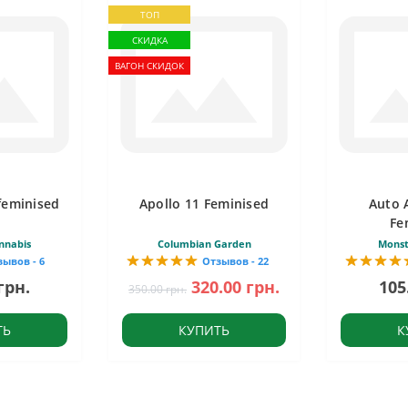
ТОП
СКИДКА
ВАГОН СКИДОК
feminised
Apollo 11 Feminised
Auto 
Fe
nnabis
Columbian Garden
Monst
зывов - 6
Отзывов - 22
грн.
320.00 грн.
105
350.00 грн.
ТЬ
КУПИТЬ
К