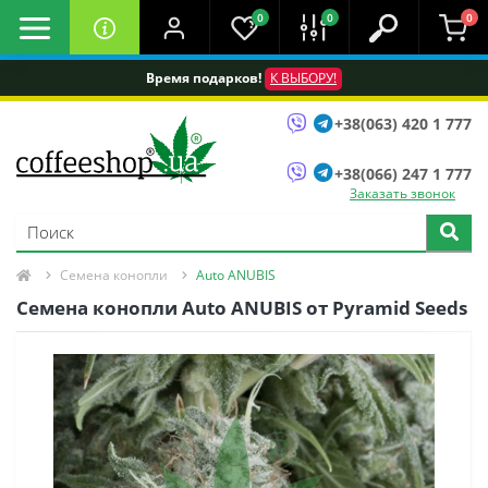
0
0
0
Время подарков!
К ВЫБОРУ!
+38(063) 420 1 777
+38(066) 247 1 777
Заказать звонок
Семена конопли
Auto ANUBIS
Семена конопли Auto ANUBIS oт Pyramid Seeds