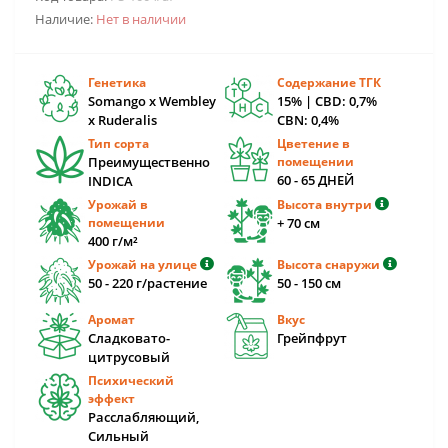
Наличие:
Нет в наличии
Генетика
Содержание ТГК
Somango x Wembley
15% | CBD: 0,7%
x Ruderalis
CBN: 0,4%
Тип сорта
Цветение в
Преимущественно
помещении
60 - 65 ДНЕЙ
INDICA
Урожай в
Высота внутри
помещении
+ 70 см
400 г/м²
Урожай на улице
Высота снаружи
50 - 220 г/растение
50 - 150 см
Аромат
Вкус
Сладковато-
Грейпфрут
цитрусовый
Психический
эффект
Расслабляющий,
Сильный