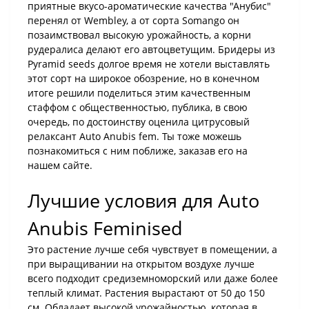
приятные вкусо-ароматические качества "Анубис"
перенял от Wembley, а от сорта Somango он
позаимствовал высокую урожайность, а корни
рудералиса делают его автоцветущим. Бридеры из
Pyramid seeds долгое время не хотели выставлять
этот сорт на широкое обозрение, но в конечном
итоге решили поделиться этим качественным
стаффом с общественностью, публика, в свою
очередь, по достоинству оценила цитрусовый
релаксант Auto Anubis fem. Ты тоже можешь
познакомиться с ним поближе, заказав его на
нашем сайте.
Лучшие условия для Auto
Anubis Feminised
Это растение лучше себя чувствует в помещении, а
при выращивании на открытом воздухе лучше
всего подходит средиземноморский или даже более
теплый климат. Растения вырастают от 50 до 150
см. Обладает высокой урожайностью, которая в