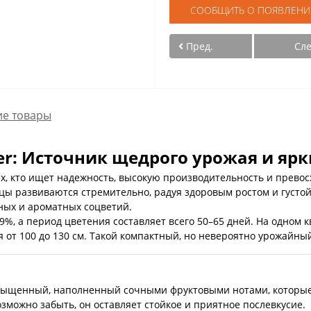
СООБЩИТЬ О ПОЯВЛЕНИ
Пред.
Сл
е товары
ilver: Источник щедрого урожая и я
ех, кто ищет надежность, высокую производительность и прево
ы развиваются стремительно, радуя здоровым ростом и густой 
ных и ароматных соцветий.
9%, а период цветения составляет всего 50–65 дней. На одном 
 от 100 до 130 см. Такой компактный, но невероятно урожайны
сыщенный, наполненный сочными фруктовыми нотами, которые
зможно забыть, он оставляет стойкое и приятное послевкусие.