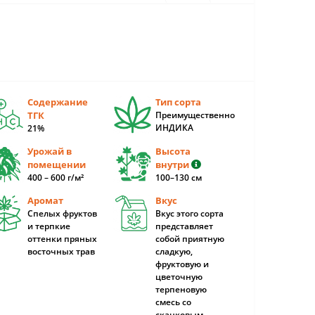
Содержание
Тип сорта
ТГК
Преимущественно
ИНДИКА
21%
Урожай в
Высота
помещении
внутри
400 – 600 г/м²
100–130 см
Аромат
Вкус
Cпелых фруктов
Вкус этого сорта
и терпкие
представляет
оттенки пряных
собой приятную
восточных трав
сладкую,
фруктовую и
цветочную
терпеновую
смесь со
сканковым