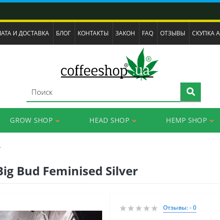
АТА И ДОСТАВКА
БЛОГ
КОНТАКТЫ
ЗАКОН
FAQ
ОТЗЫВЫ
СКУПКА 
GROW SHOP
HEAD SHOP
HEMP SHOP
r
g Bud Feminised Silver
Отзывы: - 0