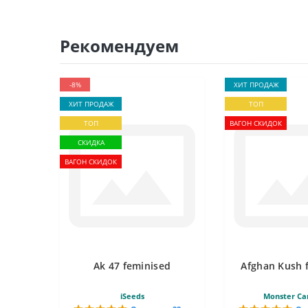
Рекомендуем
-8%
ХИТ ПРОДАЖ
ХИТ ПРОДАЖ
ТОП
ТОП
ВАГОН СКИДОК
СКИДКА
ВАГОН СКИДОК
Ak 47 feminised
Afghan Kush 
iSeeds
Monster Ca