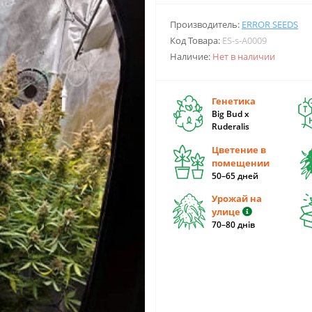
Производитель:
ERROR SEEDS
Код Товара:
ES-s-A0009
Наличие:
Нет в наличии
Генетика
Big Bud x
Ruderalis
Цветение в
помещении
50–65 дней
Урожай на
улице
70–80 днів