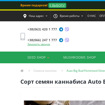
Время подарков!
К ВЫБОРУ!
Наш адрес
Время работы
О НАС
ОПЛ
+38(063) 420 1 777
+38(066) 247 1 777
Заказать звонок
SEED SHOP
MUSHROOMS SHOP
Семена конопли
Auto Big Bud Feminised Silve
Сорт семян каннабиса Auto Bi