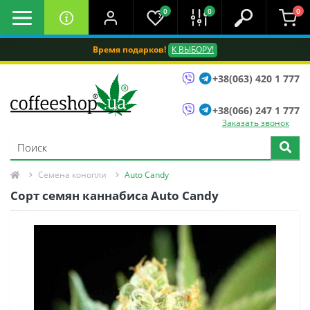
0
0
0
Время подарков!
К ВЫБОРУ!
+38(063) 420 1 777
+38(066) 247 1 777
Заказать звонок
Семена конопли
Auto Candy
Сорт семян каннабиса Auto Candy