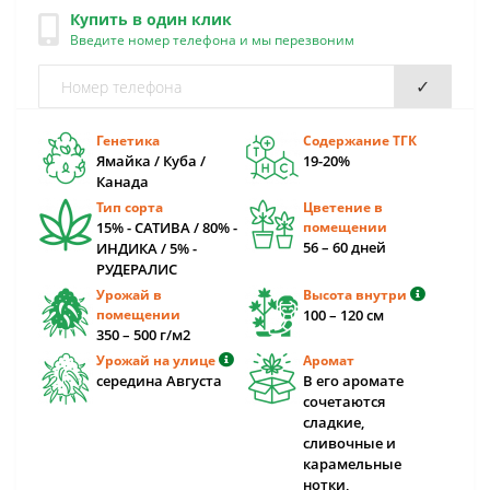
Купить в один клик
Введите номер телефона и мы перезвоним
✓
Генетика
Содержание ТГК
Ямайка / Куба /
19-20%
Канада
Тип сорта
Цветение в
15% - САТИВА / 80% -
помещении
56 – 60 дней
ИНДИКА / 5% -
РУДЕРАЛИС
Урожай в
Высота внутри
помещении
100 – 120 cм
350 – 500 г/м2
Урожай на улице
Аромат
середина Августа
В его аромате
сочетаются
сладкие,
сливочные и
карамельные
нотки,