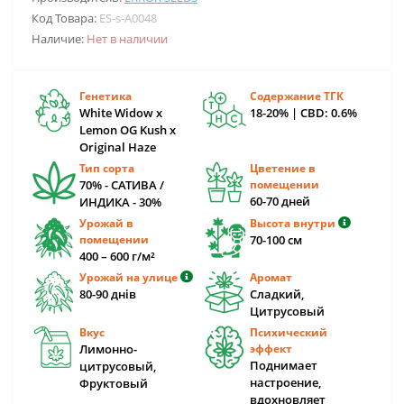
Код Товара:
ES-s-A0048
Наличие:
Нет в наличии
Генетика
Содержание ТГК
White Widow х
18-20% | CBD: 0.6%
Lemon OG Kush х
Original Haze
Тип сорта
Цветение в
70% - САТИВА /
помещении
60-70 дней
ИНДИКА - 30%
Урожай в
Высота внутри
помещении
70-100 см
400 – 600 г/м²
Урожай на улице
Аромат
80-90 днів
Сладкий,
Цитрусовый
Вкус
Психический
Лимонно-
эффект
Поднимает
цитрусовый,
настроение,
Фруктовый
вдохновляет