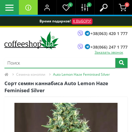
0
0
0
Время подарков!
К ВЫБОРУ!
+38(063) 420 1 777
+38(066) 247 1 777
Заказать звонок
Семена конопли
Auto Lemon Haze Feminised Silver
Сорт семян каннабиса Auto Lemon Haze
Feminised Silver