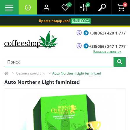
0
0
0
Время подарков!
К ВЫБОРУ!
+38(063) 420 1 777
+38(066) 247 1 777
Заказать звонок
Семена конопли
Auto Northern Light feminized
Auto Northern Light feminized