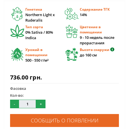
Генетика
Содержание ТГК
Northern Light x
14%
Ruderalis
Тип сорта
Цветение в
0% Sativa / 80%
помещении
9 - 10 недель после
Indica
прорастания
Урожай в
Высота снаружи
помещении
до 160 см
500 - 550 г/м²
736.00 грн.
Фасовка
Кол-во:
-
+
СООБЩИТЬ О ПОЯВЛЕНИИ