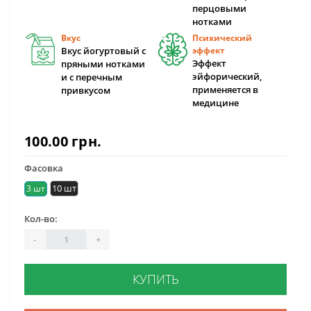
перцовыми
нотками
Вкус
Психический
Вкус йогуртовый с
эффект
Эффект
пряными нотками
эйфорический,
и с перечным
применяется в
привкусом
медицине
100.00 грн.
Фасовка
10 шт
3 шт
Кол-во:
-
+
КУПИТЬ