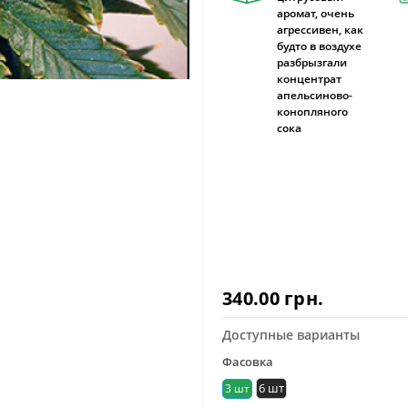
аромат, очень
агрессивен, как
будто в воздухе
разбрызгали
концентрат
апельсиново-
конопляного
сока
340.00 грн.
Доступные варианты
Фасовка
6 шт
3 шт