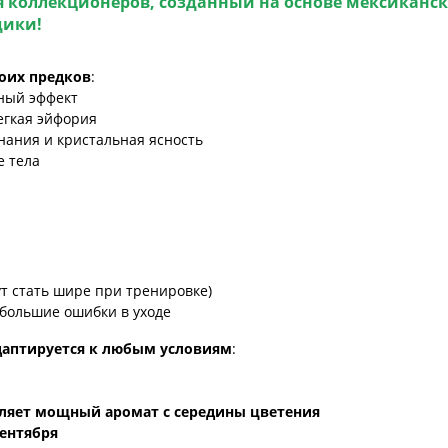
ля коллекционеров
, созданный на основе
мексиканск
дики
!
оих предков
:
ный эффект
егкая эйфория
нания и кристальная ясность
е тела
т стать шире при тренировке)
ебольшие ошибки в уходе
даптируется к любым условиям
:
ляет мощный аромат с середины цветения
сентября