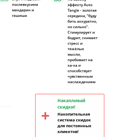
послевкусием
эффекту Auto
мандарин и
Tangie - золотая
гашиша
середина, “буду
бить аккуратно,
но сильно”.
Стимулирует и
бодрит, снимает
стресс и
тяжёлые
мысли,
пробивает на
ха-ха и
способствует
чувственным
наслаждениям
Накапливай
скидки!
Накопительная
система скидок
для постоянных
клиентов!