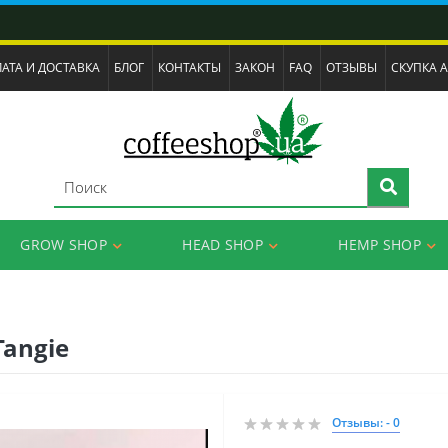
АТА И ДОСТАВКА
БЛОГ
КОНТАКТЫ
ЗАКОН
FAQ
ОТЗЫВЫ
СКУПКА 
GROW SHOP
HEAD SHOP
HEMP SHOP
Tangie
Отзывы: - 0