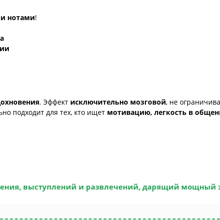
ми нотами
!
а
сии
дохновения
. Эффект
исключительно мозговой
, не ограничив
льно подходит для тех, кто ищет
мотивацию, легкость в общен
ения, выступлений и развлечений, дарящий мощный з