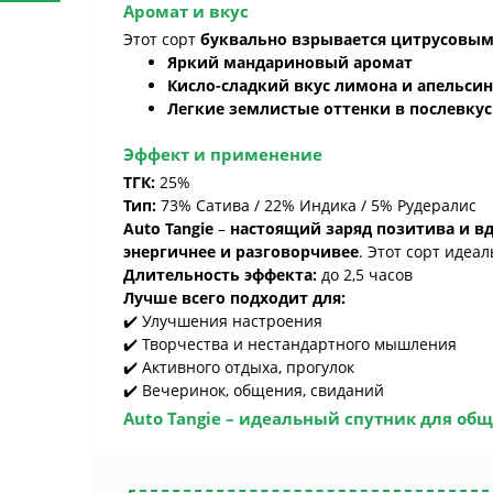
Аромат и вкус
Этот сорт
буквально взрывается цитрусовы
Яркий мандариновый аромат
Кисло-сладкий вкус лимона и апельсин
Легкие землистые оттенки в послевку
Эффект и применение
ТГК:
25%
Тип:
73% Сатива / 22% Индика / 5% Рудералис
Auto Tangie
–
настоящий заряд позитива и в
энергичнее и разговорчивее
. Этот сорт идеа
Длительность эффекта:
до 2,5 часов
Лучше всего подходит для:
✔️ Улучшения настроения
✔️ Творчества и нестандартного мышления
✔️ Активного отдыха, прогулок
✔️ Вечеринок, общения, свиданий
Auto Tangie
– идеальный спутник для общ