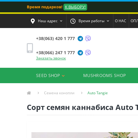
Время подарков!
К ВЫБОРУ!
Наш адрес
Время работы
О НАС
ОПЛ
+38(063) 420 1 777
+38(066) 247 1 777
Заказать звонок
SEED SHOP
MUSHROOMS SHOP
Семена конопли
Auto Tangie
Сорт семян каннабиса Auto 