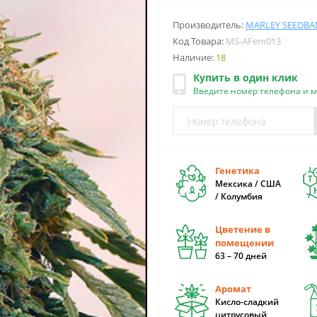
Производитель:
MARLEY SEEDBA
Код Товара:
MS-AFem013
Наличие:
18
Купить в один клик
Введите номер телефона и 
Генетика
Мексика / США
/ Колумбия
Цветение в
помещении
63 – 70 дней
Аромат
Кисло-сладкий
цитрусовый