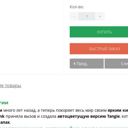
Кол-во:
-
+
КУПИТЬ
БЫСТРЫЙ ЗАКАЗ
Пред.
Сл
е товары
гии
и
много лет назад, а теперь покоряет весь мир своим
ярким ки
ank
приняла вызов и создала
автоцветущую версию Tangie
, ко
апах
.