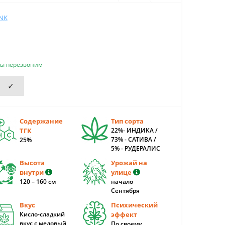
NK
мы перезвоним
✓
Содержание
Тип сорта
ТГК
22%- ИНДИКА /
73% - САТИВА /
25%
5% - РУДЕРАЛИС
Высота
Урожай на
внутри
улице
120 – 160 cм
начало
Сентября
Вкус
Психический
Кисло-сладкий
эффект
вкус с медовый
По своему