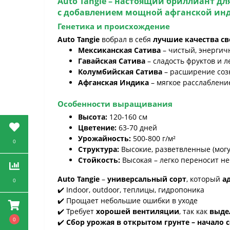
Auto Tangie – настоящий бриллиант д
с добавлением
мощной афганской ин
Генетика и происхождение
Auto Tangie
вобрал в себя
лучшие качества св
Мексиканская Сатива
– чистый, энергич
Гавайская Сатива
– сладость фруктов и л
Колумбийская Сатива
– расширение соз
Афганская Индика
– мягкое расслаблени
Особенности выращивания
Высота:
120-160 см
Цветение:
63-70 дней
Урожайность:
500-800 г/м²
0
Структура:
Высокие, разветвленные (могу
Стойкость:
Высокая – легко переносит н
Auto Tangie
–
универсальный сорт
, который
а
0
✔️ Indoor, outdoor, теплицы, гидропоника
✔️ Прощает небольшие ошибки в уходе
✔️ Требует
хорошей вентиляции
, так как
выде
0
✔️
Сбор урожая в открытом грунте – начало 