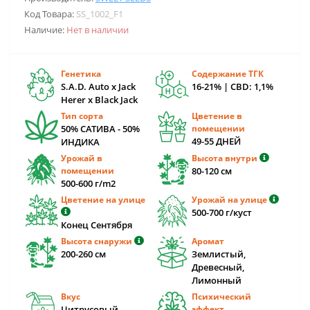
Код Товара:
SS_1002_F1
Наличие:
Нет в наличии
Генетика
Содержание ТГК
S.A.D. Auto x Jack
16-21% | CBD: 1,1%
Herer x Black Jack
Тип сорта
Цветение в
50% САТИВА - 50%
помещении
49-55 ДНЕЙ
ИНДИКА
Урожай в
Высота внутри
помещении
80-120 cм
500-600 г/m2
Цветение на улице
Урожай на улице
500-700 г/куст
Конец Сентября
Высота снаружи
Аромат
200-260 cм
Землистый,
Древесный,
Лимонный
Вкус
Психический
Цитрусовый,
эффект