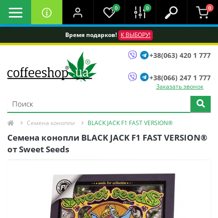
0
0
0
Время подарков!
К ВЫБОРУ!
+38(063) 420 1 777
+38(066) 247 1 777
Заказать звонок
Семена конопли
BLACK JACK F1 FAST VERSION®
Семена конопли BLACK JACK F1 FAST VERSION®
от Sweet Seeds