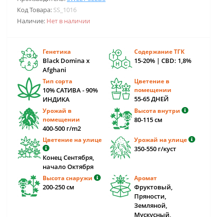
Код Товара:
SS_1016
Наличие:
Нет в наличии
Генетика
Содержание ТГК
Black Domina x
15-20% | CBD: 1,8%
Afghani
Тип сорта
Цветение в
10% САТИВА - 90%
помещении
55-65 ДНЕЙ
ИНДИКА
Урожай в
Высота внутри
помещении
80-115 cм
400-500 г/m2
Цветение на улице
Урожай на улице
350-550 г/куст
Конец Сентября,
начало Октября
Высота снаружи
Аромат
200-250 cм
Фруктовый,
Пряности,
Земляной,
Мускусный,