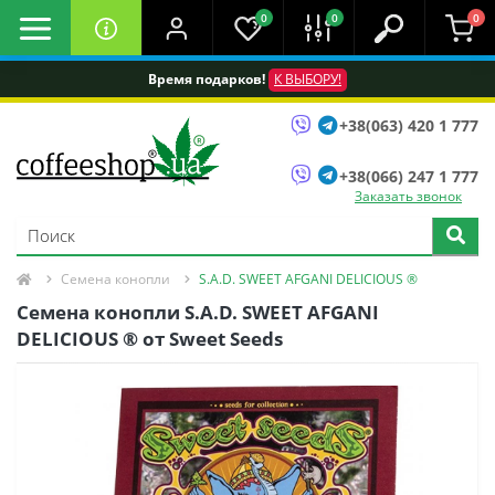
0
0
0
Время подарков!
К ВЫБОРУ!
+38(063) 420 1 777
+38(066) 247 1 777
Заказать звонок
Семена конопли
S.A.D. SWEET AFGANI DELICIOUS ®
Семена конопли S.A.D. SWEET AFGANI
DELICIOUS ® от Sweet Seeds