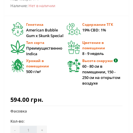
Наличие:
Нет в наличии
Генетика
Содержание ТГК
American Bubble
19% CBD: 1%
Gum x Skunk Special
Тип сорта
Цветение в
Преимущественно
помещении
8 - 9 недель
Indica
Урожай в
Высота снаружи
помещении
60 - 80 см в
500 г/м²
помещении, 150 -
250 см на открытом
воздухе
594.00 грн.
Фасовка
Кол-во:
-
+