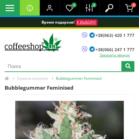
0
0
0
Время подарков!
К ВЫБОРУ!
+38(063) 420 1 777
+38(066) 247 1 777
Заказать звонок
Семена конопли
Bubblegummer Feminised
Bubblegummer Feminised