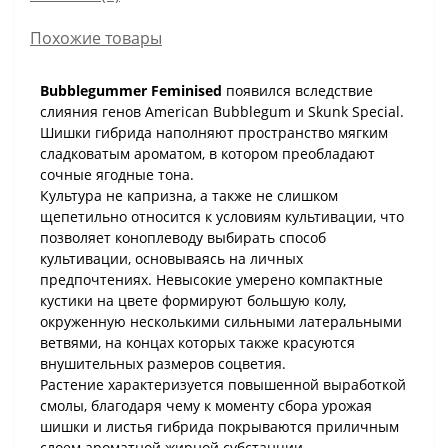
Похожие товары
Bubblegummer Feminised
появился вследствие
слияния генов American Bubblegum и Skunk Special.
Шишки гибрида наполняют пространство мягким
сладковатым ароматом, в котором преобладают
сочные ягодные тона.
Культура не капризна, а также не слишком
щепетильно относится к условиям культивации, что
позволяет коноплеводу выбирать способ
культивации, основываясь на личных
предпочтениях. Невысокие умерено компактные
кустики на цвете формируют большую колу,
окруженную несколькими сильными латеральными
ветвями, на концах которых также красуются
внушительных размеров соцветия.
Растение характеризуется повышенной выработкой
смолы, благодаря чему к моменту сбора урожая
шишки и листья гибрида покрываются приличным
слоем ароматной жирной субстанции.