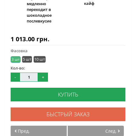
кайф
медленно
переходит в
шоколадное
послевкусие
1 013.00 грн.
Фасовка
5 шт
10 шт
3 шт
Кол-во:
-
+
КУПИТЬ
БЫСТРЫЙ ЗАКАЗ
Пред.
След.