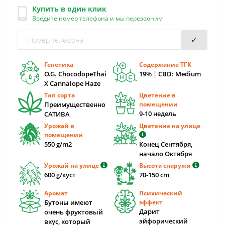
Купить в один клик
Введите номер телефона и мы перезвоним
✓
Генетика
Содержание ТГК
O.G. ChocodopeThai
19% | CBD: Medium
X Cannalope Haze
Тип сорта
Цветение в
Преимущественно
помещении
9-10 недель
САТИВА
Урожай в
Цветение на улице
помещении
550 g/m2
Конец Сентября,
начало Октября
Урожай на улице
Высота снаружи
600 g/куст
70-150 cm
Аромат
Психический
Бутоны имеют
эффект
Дарит
очень фруктовый
эйфорический
вкус, который