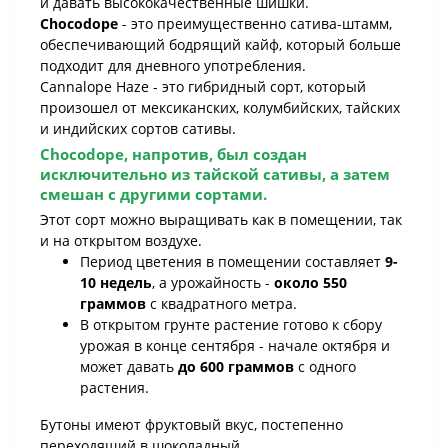
и давать высококачественные шишки.
Chocodope
- это преимущественно сатива-штамм,
обеспечивающий бодрящий кайф, который больше
подходит для дневного употребления.
Cannalope Haze - это гибридный сорт, который
произошел от мексиканских, колумбийских, тайских
и индийских сортов сативы.
Chocodope
, напротив, был создан
исключительно из тайской сативы, а затем
смешан с другими сортами.
Этот сорт можно выращивать как в помещении, так
и на открытом воздухе.
Период цветения в помещении составляет
9-
10 недель
, а урожайность -
около 550
граммов
с квадратного метра.
В открытом грунте растение готово к сбору
урожая в конце сентября - начале октября и
может давать
до 600 граммов
с одного
растения.
Бутоны имеют фруктовый вкус, постепенно
переходящий в шоколадный.