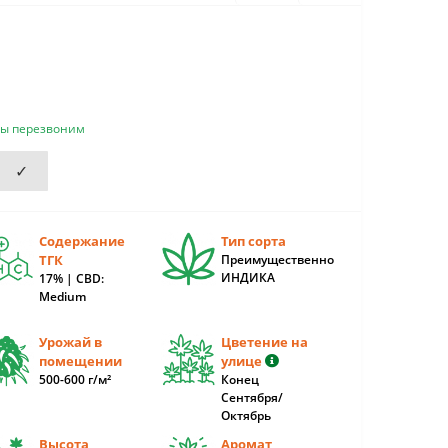
мы перезвоним
✓
Содержание
Тип сорта
ТГК
Преимущественно
ИНДИКА
17% | CBD:
Medium
Урожай в
Цветение на
помещении
улице
500-600 г/м²
Конец
Сентября/
Октябрь
Высота
Аромат