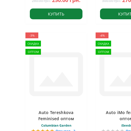
250.00 грн.
270
280.00 грн.
300.00 грн.
КУПИТЬ
КУПИ
-3%
-4%
СКИДКА
СКИДКА
ОПТОМ
ОПТОМ
Auto Tereshkova
Auto iMo fe
Feminised оптом
опто
Columbian Garden
iSeed
Отзывов - 2
От