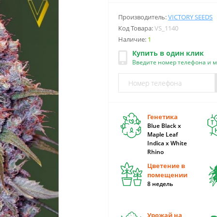
Производитель:
VICTORY SEEDS
Код Товара:
VS_1140
Наличие:
1
Купить в один клик
Введите номер телефона и 
Генетика
Blue Black x
Maple Leaf
Indica x White
Rhino
Цветение в
помещении
8 недель
Урожай на