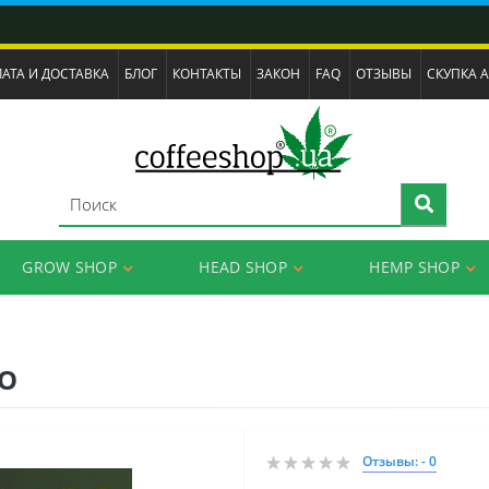
АТА И ДОСТАВКА
БЛОГ
КОНТАКТЫ
ЗАКОН
FAQ
ОТЗЫВЫ
СКУПКА 
GROW SHOP
HEAD SHOP
HEMP SHOP
NO
Отзывы: - 0