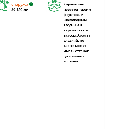
снаружи
Карамелино
известен своим
80-180 cm
фруктовым,
шоколадным,
ягодным и
карамельным
вкусом. Аромат
сладкий, но
также может
иметь оттенок
дизельного
топлива