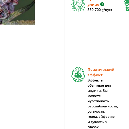
улице
550-700 g/куст
Психический
эффект
Эффекты
обычные для
индики. Вы
можете
чувствовать
расслабленность,
усталость,
голод, эйфорию
и сухость в
глазах