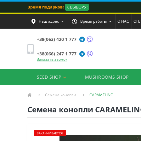
Время подарков!
К ВЫБОРУ!
Наш адрес
Время работы
О НАС
ОПЛ
+38(063) 420 1 777
+38(066) 247 1 777
Заказать звонок
SEED SHOP
MUSHROOMS SHOP
Семена конопли
CARAMELINO
Семена конопли CARAMELI
ЗАКАНЧИВАЕТСЯ