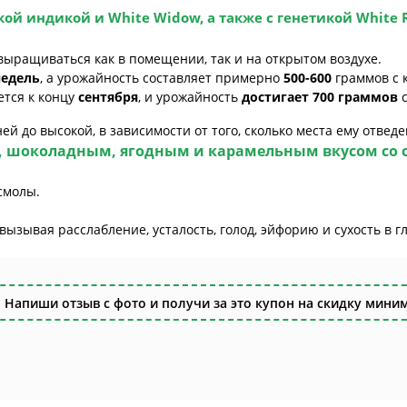
ой индикой и White Widow, а также с генетикой White Rh
ыращиваться как в помещении, так и на открытом воздухе.
недель
, а урожайность составляет примерно
500-600
граммов с 
ется к концу
сентября
, и урожайность
достигает 700 граммов
с
й до высокой, в зависимости от того, сколько места ему отведе
, шоколадным, ягодным и карамельным вкусом со 
смолы.
ызывая расслабление, усталость, голод, эйфорию и сухость в г
 Напиши отзыв с фото и получи за это купон на скидку миним