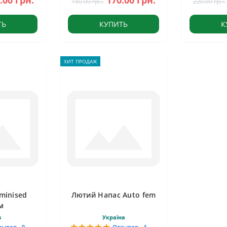
.00 грн.
170.00 грн.
180.00 грн.
220.00 грн.
ТЬ
КУПИТЬ
К
ХИТ ПРОДАЖ
minised
Лютий Напас Auto fem
м
s
Україна
зывов - 0
Отзывов - 4