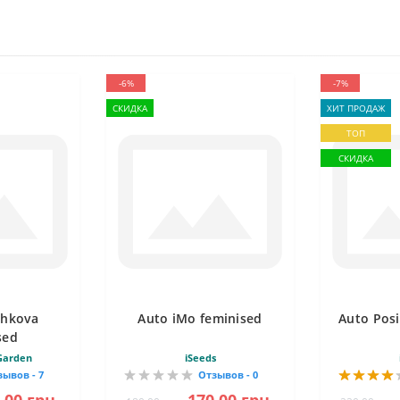
-6%
-7%
СКИДКА
ХИТ ПРОДАЖ
ТОП
СКИДКА
shkova
Auto iMo feminised
Auto Posi
sed
Garden
iSeeds
зывов - 7
Отзывов - 0