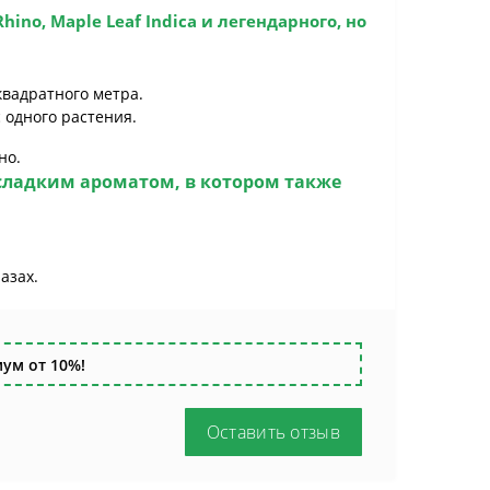
ino, Maple Leaf Indica и легендарного, но
квадратного метра.
 одного растения.
но.
сладким ароматом, в котором также
лазах.
ум от 10%!
Оставить отзыв