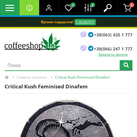
0
0
0
Время подарков!
К ВЫБОРУ!
+38(063) 420 1 777
+38(066) 247 1 777
Заказать звонок
Семена конопли
Critical Kush Feminised Dinafem
Critical Kush Feminised Dinafem