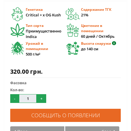
Генетика
Содержание ТГК
Critical + x OG Kush
21%
Тип сорта
Цветение в
Преимущественно
помещении
60 дней / Октябрь
Indica
Урожай в
Высота снаружи
помещении
до 140 см
500 г/м²
320.00 грн.
Фасовка
Кол-во:
-
+
СООБЩИТЬ О ПОЯВЛЕНИИ