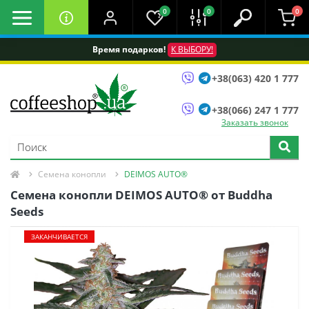
0
0
0
Время подарков!
К ВЫБОРУ!
+38(063) 420 1 777
+38(066) 247 1 777
Заказать звонок
Семена конопли
DEIMOS AUTO®
Семена конопли DEIMOS AUTO® от Buddha
Seeds
ЗАКАНЧИВАЕТСЯ