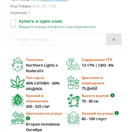
Код Товара:
BUD_AF_1006
Наличие:
1
Купить в один клик
Введите номер телефона и мы перезвоним
✓
Генетика
Содержание ТГК
Northern Lights x
13-17% | CBD: 4%
Ruderalis
Тип сорта
Цветение в
40% САТИВА - 60%
помещении
75 ДНЕЙ
ИНДИКА
Урожай в
Высота внутри
помещении
70 - 80 см
450 - 525 г/м²
Цветение на улице
Урожай на улице
80 - 100 г/куст
Вторая половина
Октября