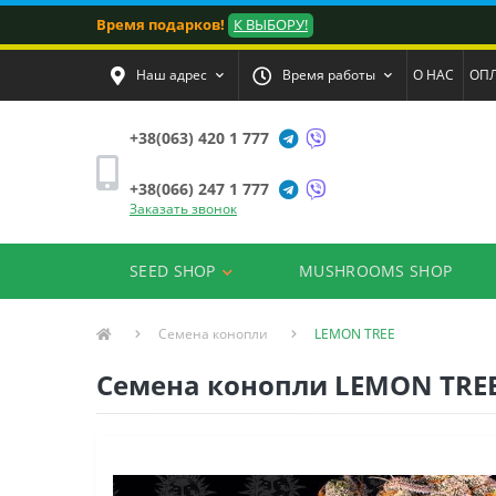
Время подарков!
К ВЫБОРУ!
Наш адрес
Время работы
О НАС
ОПЛ
+38(063) 420 1 777
+38(066) 247 1 777
Заказать звонок
SEED SHOP
MUSHROOMS SHOP
Семена конопли
LEMON TREE
Семена конопли LEMON TREE 