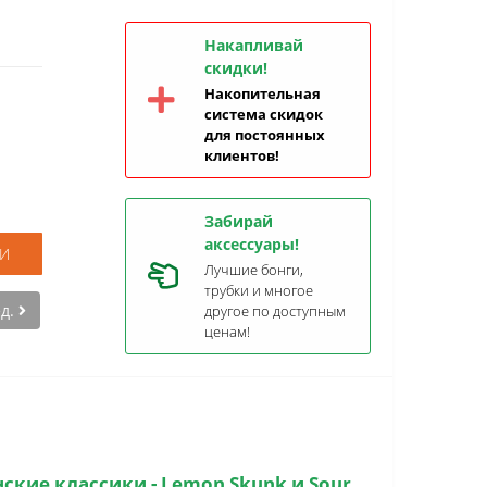
Накапливай
скидки!
Накопительная
система скидок
для постоянных
клиентов!
Забирай
аксессуары!
И
Лучшие бонги,
трубки и многое
ед.
другое по доступным
ценам!
ские классики - Lemon Skunk и Sour