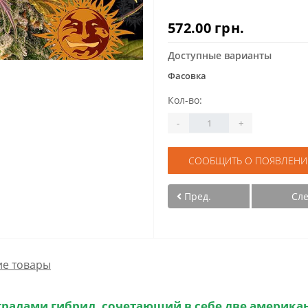
572.00 грн.
Доступные варианты
Фасовка
Кол-во:
-
+
СООБЩИТЬ О ПОЯВЛЕНИ
Пред.
Сл
е товары
градами гибрид, сочетающий в себе две американ