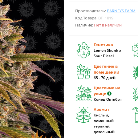
Производитель:
BARNEYS FARM
Код Товара:
BF_1019
Наличие:
Нет в наличии
Генетика
Lemon Skunk x
Sour Diesel
Цветение в
помещении
65 - 70 дней
Цветение на
улице
Конец Октября
Аромат
Кислый,
лимонный,
терпкий,
дизельный