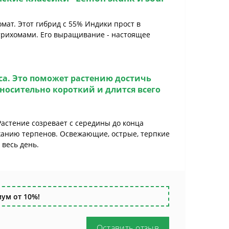
ат. Этот гибрид с 55% Индики прост в
трихомами. Его выращивание - настоящее
са. Это поможет растению достичь
тносительно короткий и длится всего
 Растение созревает с середины до конца
ржанию терпенов. Освежающие, острые, терпкие
весь день.
ум от 10%!
Оставить отзыв