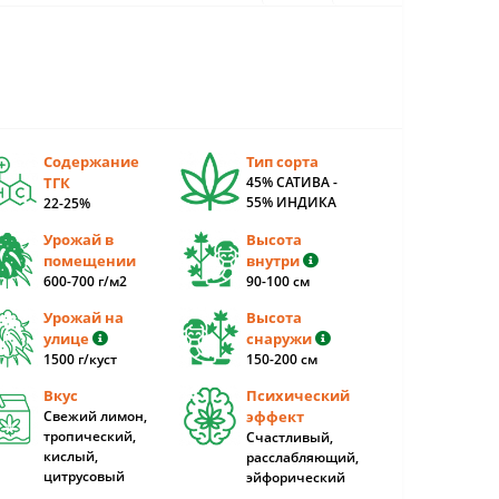
Содержание
Тип сорта
ТГК
45% САТИВА -
55% ИНДИКА
22-25%
Урожай в
Высота
помещении
внутри
600-700 г/м2
90-100 cм
Урожай на
Высота
улице
снаружи
1500 г/куст
150-200 cм
Вкус
Психический
Свежий лимон,
эффект
тропический,
Счастливый,
кислый,
расслабляющий,
цитрусовый
эйфорический