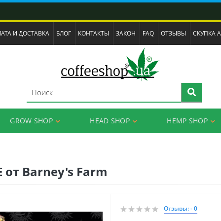
АТА И ДОСТАВКА
БЛОГ
КОНТАКТЫ
ЗАКОН
FAQ
ОТЗЫВЫ
СКУПКА 
GROW SHOP
HEAD SHOP
HEMP SHOP
от Barney's Farm
Отзывы: - 0