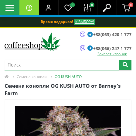
0
0
0
Время подарков!
К ВЫБОРУ!
+38(063) 420 1 777
+38(066) 247 1 777
Заказать звонок
Семена конопли
OG KUSH AUTO
Семена конопли OG KUSH AUTO от Barney's
Farm