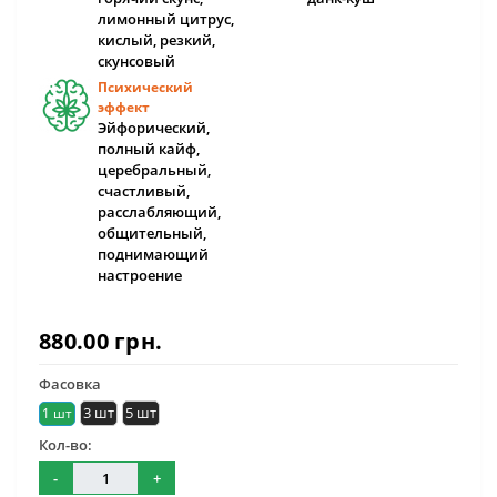
лимонный цитрус,
кислый, резкий,
скунсовый
Психический
эффект
Эйфорический,
полный кайф,
церебральный,
счастливый,
расслабляющий,
общительный,
поднимающий
настроение
880.00 грн.
Фасовка
3 шт
5 шт
1 шт
Кол-во:
-
+