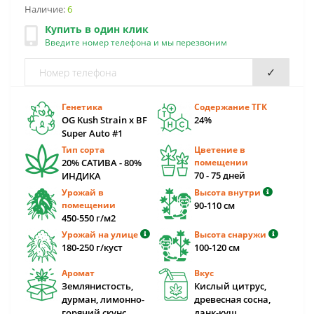
Наличие:
6
Купить в один клик
Введите номер телефона и мы перезвоним
✓
Генетика
Содержание ТГК
OG Kush Strain x BF
24%
Super Auto #1
Тип сорта
Цветение в
20% САТИВА - 80%
помещении
70 - 75 дней
ИНДИКА
Урожай в
Высота внутри
помещении
90-110 cм
450-550 г/м2
Урожай на улице
Высота снаружи
180-250 г/куст
100-120 cм
Аромат
Вкус
Землянистость,
Кислый цитрус,
дурман, лимонно-
древесная сосна,
горячий скунс,
данк-куш