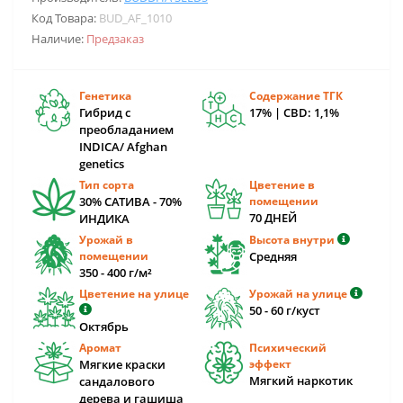
Код Товара:
BUD_AF_1010
Наличие:
Предзаказ
Генетика
Содержание ТГК
Гибрид с
17% | CBD: 1,1%
преобладанием
INDICA/ Afghan
genetics
Тип сорта
Цветение в
30% САТИВА - 70%
помещении
70 ДНЕЙ
ИНДИКА
Урожай в
Высота внутри
помещении
Средняя
350 - 400 г/м²
Цветение на улице
Урожай на улице
50 - 60 г/куст
Октябрь
Аромат
Психический
Мягкие краски
эффект
Мягкий наркотик
сандалового
дерева и гашиша