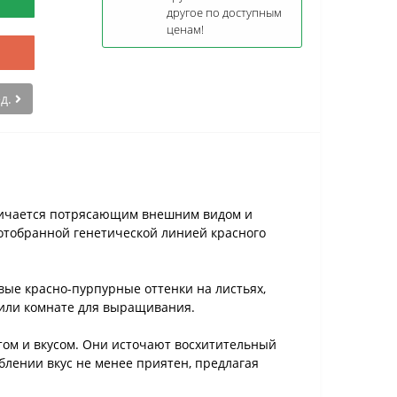
другое по доступным
ценам!
ед.
тличается потрясающим внешним видом и
отобранной генетической линией красного
вые красно-пурпурные оттенки на листьях,
 или комнате для выращивания.
ом и вкусом. Они источают восхитительный
блении вкус не менее приятен, предлагая