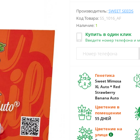
Производитель:
SWEET SEEDS
Код Товара:
SS_1016_AF
Наличие:
1
Купить в один клик
Введите номер телефона и 
Генетика
Sweet Mimosa
XL Auto * Red
Strawberry
Banana Auto
Цветение в
помещении
55 ДНЕЙ
Цветение на
улице