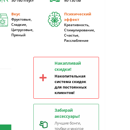
50-160 г/куст
90-130 cм
Вкус
Психический
Фруктовые,
эффект
Сладкие,
Креативность,
Цитрусовые,
Стимулирование,
Пряный
Счастье,
Расслабление
Накапливай
скидки!
Накопительная
система скидок
для постоянных
клиентов!
Забирай
аксессуары!
Лучшие бонги,
трубки и многое