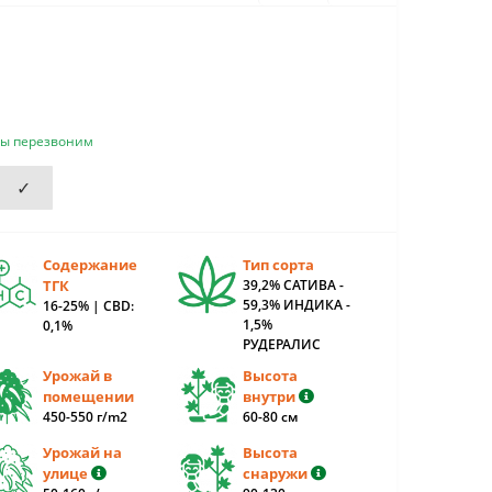
мы перезвоним
✓
Содержание
Тип сорта
ТГК
39,2% САТИВА -
59,3% ИНДИКА -
16-25% | CBD:
1,5%
0,1%
РУДЕРАЛИС
Урожай в
Высота
помещении
внутри
450-550 г/m2
60-80 cм
Урожай на
Высота
улице
снаружи