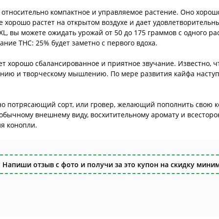
 - относительно компактное и управляемое растение. Оно хоро
е хорошо растет на открытом воздухе и дает удовлетворительн
, вы можете ожидать урожай от 50 до 175 граммов с одного рас
ание THC: 25% будет заметно с первого вдоха.
еет хорошо сбалансированное и приятное звучание. Известно, ч
ению и творческому мышлению. По мере развития кайфа наступ
но потрясающий сорт, или гровер, желающий пополнить свою 
еобычному внешнему виду, восхитительному аромату и всесторо
я конопли.
 Напиши отзыв с фото и получи за это купон на скидку миним