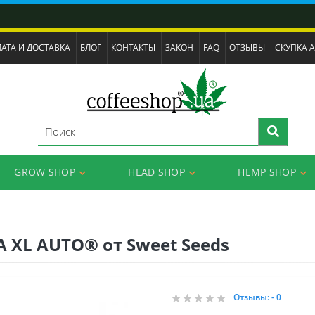
АТА И ДОСТАВКА
БЛОГ
КОНТАКТЫ
ЗАКОН
FAQ
ОТЗЫВЫ
СКУПКА 
GROW SHOP
HEAD SHOP
HEMP SHOP
 XL AUTO® от Sweet Seeds
Отзывы: - 0