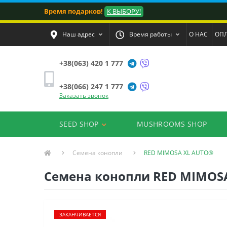
Время подарков!
К ВЫБОРУ!
Наш адрес
Время работы
О НАС
ОПЛ
+38(063) 420 1 777
+38(066) 247 1 777
Заказать звонок
SEED SHOP
MUSHROOMS SHOP
Семена конопли
RED MIMOSA XL AUTO®
Семена конопли RED MIMOSA
ЗАКАНЧИВАЕТСЯ