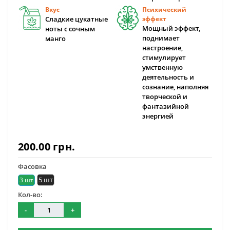
Вкус
Психический
Сладкие цукатные
эффект
Мощный эффект,
ноты с сочным
поднимает
манго
настроение,
стимулирует
умственную
деятельность и
сознание, наполняя
творческой и
фантазийной
энергией
200.00 грн.
Фасовка
5 шт
3 шт
Кол-во:
-
+