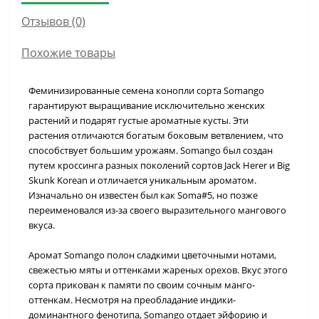
Отзывов (0)
Похожие товары
Феминизированные семена конопли сорта Somango
гарантируют выращивание исключительно женских
растений и подарят густые ароматные кусты. Эти
растения отличаются богатым боковым ветвлением, что
способствует большим урожаям. Somango был создан
путем кроссинга разных поколений сортов Jack Herer и Big
Skunk Korean и отличается уникальным ароматом.
Изначально он известен был как Soma#5, но позже
переименовался из-за своего выразительного мангового
вкуса.
Аромат Somango полон сладкими цветочными нотами,
свежестью мяты и оттенками жареных орехов. Вкус этого
сорта прикован к памяти по своим сочным манго-
оттенкам. Несмотря на преобладание индики-
доминантного фенотипа, Somango отдает эйфорию и