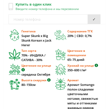
Купить в один клик
Введите номер телефона и мы перезвоним
✓
Генетика
Содержание ТГК
Super Skunk x Big
20% | CBD: 0,7%
Skunk Korean x Jack
Herer
Тип сорта
Цветение в
70% - ИНДИКА /
помещении
65–75 дней
САТИВА - 30%
Цветение на улице
Урожай на улице
350–600 г/м²
середина Октября
Высота снаружи
Аромат
80–150см
Аромат Somango
полон сладкими
цветочными
нотами, свежестью
мяты и оттенками
жареных орехов