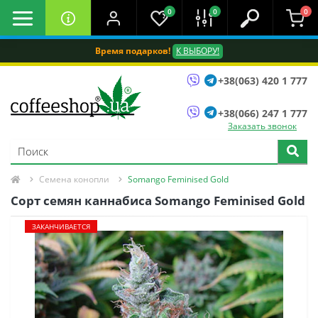
0
0
0
Время подарков!
К ВЫБОРУ!
+38(063) 420 1 777
+38(066) 247 1 777
Заказать звонок
Семена конопли
Somango Feminised Gold
Сорт семян каннабиса Somango Feminised Gold
ЗАКАНЧИВАЕТСЯ