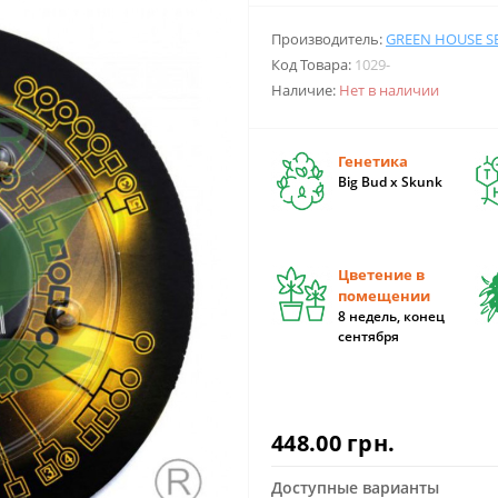
Производитель:
GREEN HOUSE S
Код Товара:
1029-
Наличие:
Нет в наличии
Генетика
Big Bud x Skunk
Цветение в
помещении
8 недель, конец
сентября
448.00 грн.
Доступные варианты