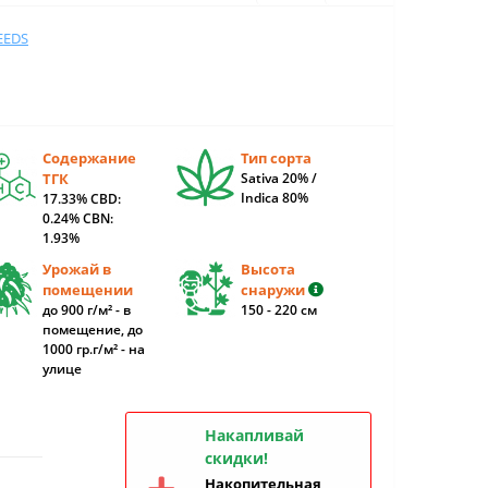
EEDS
Содержание
Тип сорта
ТГК
Sativa 20% /
Indica 80%
17.33% CBD:
0.24% CBN:
1.93%
Урожай в
Высота
помещении
снаружи
до 900 г/м² - в
150 - 220 см
помещение, до
1000 гр.г/м² - на
улице
Накапливай
скидки!
Накопительная