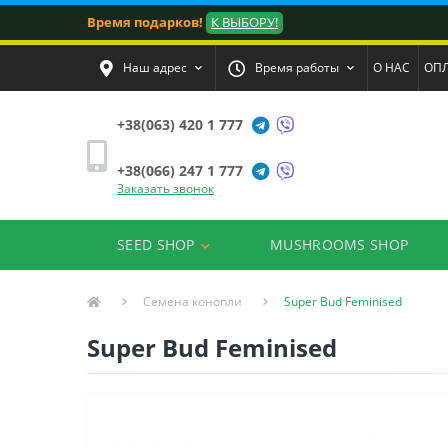
Время подарков!
К ВЫБОРУ!
Наш адрес
Время работы
О НАС
ОПЛ
+38(063) 420 1 777
+38(066) 247 1 777
Заказать звонок
SEED SHOP
MUSHROOMS SHOP
Семена конопли
Super Bud Feminised
Super Bud Feminised