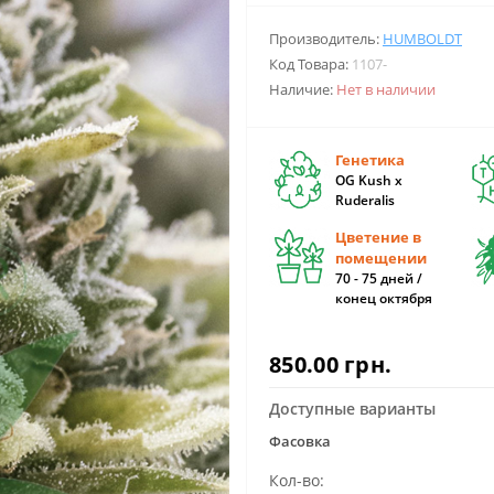
Производитель:
HUMBOLDT
Код Товара:
1107-
Наличие:
Нет в наличии
Генетика
OG Kush x
Ruderalis
Цветение в
помещении
70 - 75 дней /
конец октября
850.00 грн.
Доступные варианты
Фасовка
Кол-во: