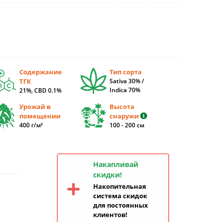
Содержание
Тип сорта
ТГК
Sativa 30% /
Indica 70%
21%, CBD 0.1%
Урожай в
Высота
помещении
снаружи
400 г/м²
100 - 200 см
Накапливай
скидки!
Накопительная
система скидок
для постоянных
клиентов!