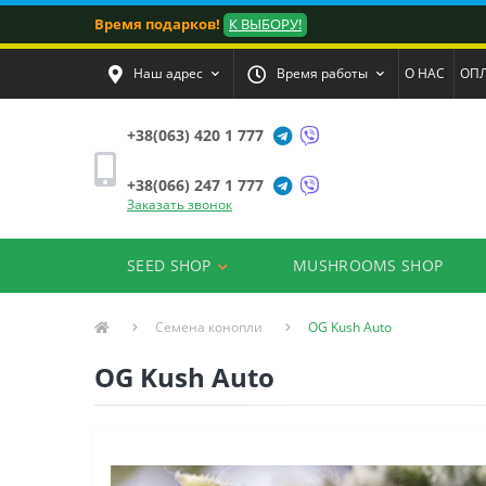
Время подарков!
К ВЫБОРУ!
Наш адрес
Время работы
О НАС
ОПЛ
+38(063) 420 1 777
+38(066) 247 1 777
Заказать звонок
SEED SHOP
MUSHROOMS SHOP
Семена конопли
OG Kush Auto
OG Kush Auto