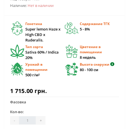
Наличие:
Нет в наличии
Генетика
Содержание ТГК
Super lemon Haze x
5 - 8%
High CBD x
Ruderalis.
Тип сорта
Цветение в
Sativa 60% / Indica
помещении
8 недель
20%
Урожай в
Высота снаружи
помещении
80 - 100 см
500 г/м²
1 715.00 грн.
Фасовка
Кол-во:
-
+