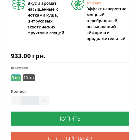
Вкус и аромат
эффект
Эффект невероятно
насыщенные, с
мощный,
нотками куша,
церебральный,
цитрусовых,
вызывающий
экзотических
эйфорию и
фруктов и специй
продолжительный
933.00 грн.
Фасовка
10 шт
5 шт
Кол-во:
-
+
КУПИТЬ
БЫСТРЫЙ ЗАКАЗ