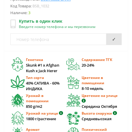
Код Товара:
BSB_1032
Наличие:
3
Купить в один клик
Введите номер телефона и мы перезвоним
✓
Генетика
Содержание ТГК
Skunk #1 x Afghan
20-24%
Kush x Jack Herer
Тип сорта
Цветение в
40% САТИВА - 60%
помещении
8-10 недель
ИНДИКА
Урожай в
Цветение на улице
помещении
850 g/m2
Середина Октября
Урожай на улице
Высота снаружи
1800 г/растение
Средневысокая
Аромат
Психический