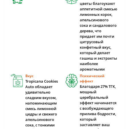
цветы благоухают
аппетитной смесью
лимонных корок,
апельсинового
сока и сандалового
дерева, что
придает им почти
цитрусовый
конфетный вкус,
который делает
гашиш и экстракты
наиболее
ароматными
Вкус
Психический
Tropicana Cookies
эффект
Благодаря 27% ТГК,
Auto обладает
мощный
удивительно
церебральный
сладким вкусом,
эффект начинается
напоминающим
с возбуждающего
смесь лимонной
прилива бодрости,
цедры и свежего
который
апельсинового
заставляет ваш
сока, с тонкими