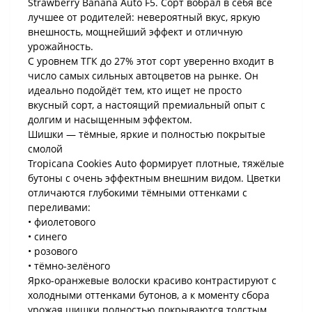
Strawberry Banana Auto F5. Сорт вобрал в себя всё
лучшее от родителей: невероятный вкус, яркую
внешность, мощнейший эффект и отличную
урожайность.
С уровнем ТГК до 27% этот сорт уверенно входит в
число самых сильных автоцветов на рынке. Он
идеально подойдёт тем, кто ищет не просто
вкусный сорт, а настоящий премиальный опыт с
долгим и насыщенным эффектом.
Шишки — тёмные, яркие и полностью покрытые
смолой
Tropicana Cookies Auto формирует плотные, тяжёлые
бутоны с очень эффектным внешним видом. Цветки
отличаются глубокими тёмными оттенками с
переливами:
• фиолетового
• синего
• розового
• тёмно-зелёного
Ярко-оранжевые волоски красиво контрастируют с
холодными оттенками бутонов, а к моменту сбора
урожая шишки полностью покрываются толстым