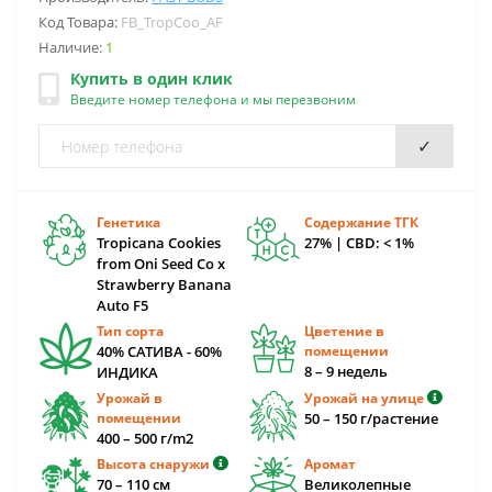
Код Товара:
FB_TropCoo_AF
Наличие:
1
Купить в один клик
Введите номер телефона и мы перезвоним
✓
Генетика
Содержание ТГК
Tropicana Cookies
27% | CBD: < 1%
from Oni Seed Co x
Strawberry Banana
Auto F5
Тип сорта
Цветение в
40% САТИВА - 60%
помещении
8 – 9 недель
ИНДИКА
Урожай в
Урожай на улице
помещении
50 – 150 г/растение
400 – 500 г/m2
Высота снаружи
Аромат
70 – 110 cм
Великолепные