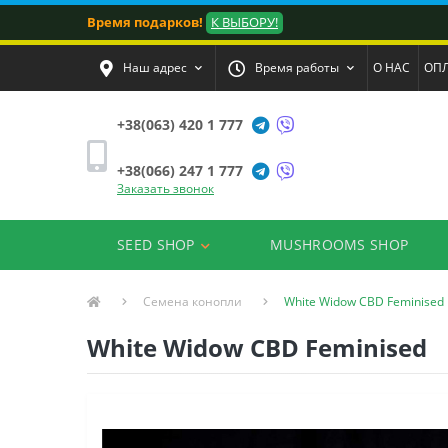
Время подарков!
К ВЫБОРУ!
Наш адрес
Время работы
О НАС
ОПЛ
+38(063) 420 1 777
+38(066) 247 1 777
Заказать звонок
SEED SHOP
MUSHROOMS SHOP
Семена конопли
White Widow CBD Feminised
White Widow CBD Feminised