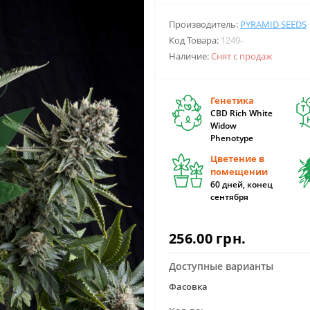
Производитель:
PYRAMID SEEDS
Код Товара:
1249-
Наличие:
Снят с продаж
Генетика
CBD Rich White
Widow
Phenotype
Цветение в
помещении
60 дней, конец
сентября
256.00 грн.
Доступные варианты
Фасовка