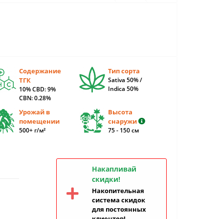
Содержание
Тип сорта
ТГК
Sativa 50% /
Indica 50%
10% CBD: 9%
CBN: 0.28%
Урожай в
Высота
помещении
снаружи
500+ г/м²
75 - 150 см
Накапливай
скидки!
Накопительная
система скидок
для постоянных
клиентов!