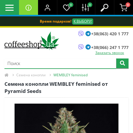
0
0
0
Время подарков!
К ВЫБОРУ!
+38(063) 420 1 777
+38(066) 247 1 777
Заказать звонок
Семена конопли
WEMBLEY feminised
Семена конопли WEMBLEY feminised oт
Pyramid Seeds