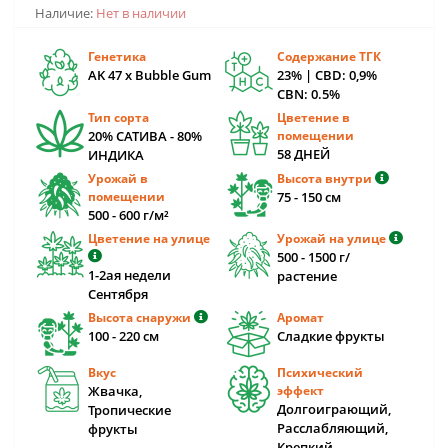
Наличие:
Нет в наличии
Генетика
Содержание ТГК
AK 47 x Bubble Gum
23% | CBD: 0,9%
CBN: 0.5%
Тип сорта
Цветение в
20% САТИВА - 80%
помещении
58 ДНЕЙ
ИНДИКА
Урожай в
Высота внутри
помещении
75 - 150 cм
500 - 600 г/м²
Цветение на улице
Урожай на улице
500 - 1500 г/
1-2ая недели
растение
Сентября
Высота снаружи
Аромат
100 - 220 cм
Сладкие фрукты
Вкус
Психический
Жвачка,
эффект
Долгоиграющий,
Тропические
Расслабляющий,
фрукты
Крепкий,