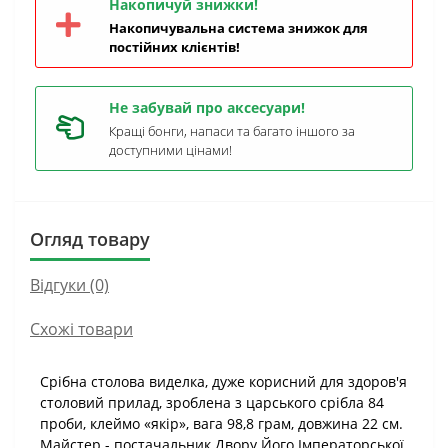
Накопичуй знижки!
Накопичувальна система знижок для
постійних клієнтів!
Не забувай про аксесуари!
Кращі бонги, напаси та багато іншого за
доступними цінами!
Огляд товару
Відгуки (0)
Схожі товари
Срібна столова виделка, дуже корисний для здоров'я
столовий прилад, зроблена з царського срібла 84
проби, клеймо «якір», вага 98,8 грам, довжина 22 см.
Майстер - постачальник Двору Його Імператорської