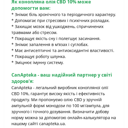
Як конопляна олія CBD 10% може
допомогти вам:
* Знімає біль хронічного та періодичного характеру.
* Допомагає при стресових і психічних розладах.
* Захищає мозок від ушкоджень, спричинених
травмами або стресом.
* Покращує якість сну і полегшує засинання.
* Знімає запалення в м'язах і суглобах.
* Має антисептичні та антиоксидантні властивості.
* Покращує роботу шлунка.
* Зміцнює імунну систему.
CanApteka - ваш надійний партнер у світі
здоров'я:
CanApteka - легальний виробник конопляної олії
CBD 10%, гарантує високу якість і ефективність
продукту. Ми пропонуємо олію CBD у зручній
ампульній формі монодози по 100 мг/ампула, для
зручного і точного дозування. Визначити добову
норму можна за допомогою онлайн-калькулятора на
нашому сайті canapteka.ua.