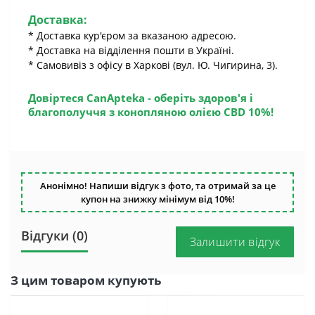
Доставка:
* Доставка кур'єром за вказаною адресою.
* Доставка на відділення пошти в Україні.
* Самовивіз з офісу в Харкові (вул. Ю. Чигирина, 3).
Довіртеся CanApteka - оберіть здоров'я і
благополуччя з конопляною олією CBD 10%!
Анонімно! Напиши відгук з фото, та отримай за це
купон на знижку мінімум від 10%!
Відгуки (0)
Залишити відгук
З цим товаром купують