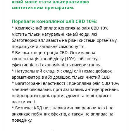
який може стати альтернативою
синтетичним препаратам.
Переваги конопляної олії CBD 10%:
* Комплексний вплив: Конопляна олія CBD 10%
містить тільки натуральні канабіноїди, які
благотворно впливають на різні системи організму,
покращуючи загальне самопочуття.
* Висока концентрація CBD: Оптимальна
концентрація канабідіолу (10%) забезпечує
ефективність і економічність використання.
* Натуральний склад: У складі олії немає добавок,
ароматизаторів або домішок, тільки чистий CBD.
* Багатогранні властивості: Конопляна олія CBD 10%
має знеболювальні, протизапальні, антидепресивні,
нейропротекторні, протисудомні та інші корисні
властивості.
* Безпека: КБД не є наркотичною речовиною і не
викликає побічних ефектів, а також не впливає на
поведінку.