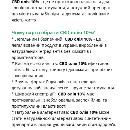
CBD олія 10%
- це не просто конопляна олія для
зовнішнього застосування, а потужний препарат,
що містить канабіноїди та допомагає поліпшити
якість життя.
Чому варто обрати CBD олію 10%?
* Легальний і безпечний:
CBD олія 10%
- це
легалізований продукт в Україні, вироблений з
натуральних інгредієнтів без хімікатів і
ароматизаторів.
* Висока ефективність:
CBD олія 10%
ефективно
знімає біль, втому, тривогу і допомагає при різних
захворюваннях.
* Зручна форма: Рідка олія з піпеткою для
дозування забезпечує легке і зручне застосування.
* Широкий спектр дії:
CBD олія 10%
має
протизапальні, знеболювальні, заспокійливі та
протипухлинні властивості.
* Натуральна альтернатива:
CBD олія 10%
може
стати натуральною альтернативою синтетичним
препаратам, покращуючи загальний стан здоров'я.