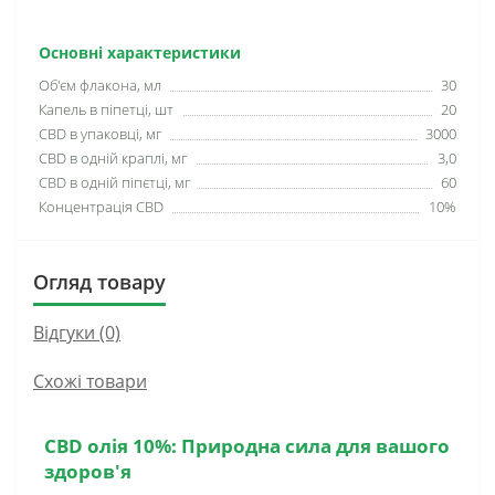
Основні характеристики
Об'єм флакона, мл
30
Капель в піпетці, шт
20
CBD в упаковці, мг
3000
CBD в одній краплі, мг
3,0
CBD в одній піпєтці, мг
60
Концентрація CBD
10%
Огляд товару
Відгуки (0)
Схожі товари
CBD олія 10%: Природна сила для вашого
здоров'я