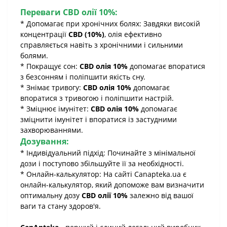
Переваги CBD олії 10%:
* Допомагає при хронічних болях: Завдяки високій
концентрації
CBD (10%)
, олія ефективно
справляється навіть з хронічними і сильними
болями.
* Покращує сон:
CBD олія 10%
допомагає впоратися
з безсонням і поліпшити якість сну.
* Знімає тривогу:
CBD олія 10%
допомагає
впоратися з тривогою і поліпшити настрій.
* Зміцнює імунітет:
CBD олія 10%
допомагає
зміцнити імунітет і впоратися із застудними
захворюваннями.
Дозування:
* Індивідуальний підхід: Починайте з мінімальної
дози і поступово збільшуйте її за необхідності.
* Онлайн-калькулятор: На сайті Canapteka.ua є
онлайн-калькулятор, який допоможе вам визначити
оптимальну дозу
CBD олії 10%
залежно від вашої
ваги та стану здоров'я.