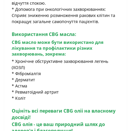
відчуття спокою.
* Допомога при онкологічних захворюваннях:
Сприяє зниженню розмноження ракових клітин та
покращує загальне самопочуття пацієнтів.
Використання CBG масла:
CBG масло може бути використано для
лікування та профілактики різних
захворювань, зокрема:
* Хронічне обструктивне захворювання легень
(ХОЗЛ)
* Фіброміалгія
* Дерматит
* Астма
* Ревматоїдний артрит
* Коліт
Оцініть всі переваги CBG оліі на власному
досвіді!
CBG олія - це ваш природний шлях до
здоров'я і благополуччя!