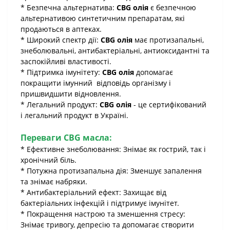
* Безпечна альтернатива:
CBG олія
є безпечною
альтернативою синтетичним препаратам, які
продаються в аптеках.
* Широкий спектр дії:
CBG олія
має протизапальні,
знеболювальні, антибактеріальні, антиоксидантні та
заспокійливі властивості.
* Підтримка імунітету:
CBG олія
допомагає
покращити імунний відповідь організму і
пришвидшити відновлення.
* Легальний продукт:
CBG олія
- це сертифікований
і легальний продукт в Україні.
Переваги CBG масла:
* Ефективне знеболювання: Знімає як гострий, так і
хронічний біль.
* Потужна протизапальна дія: Зменшує запалення
та знімає набряки.
* Антибактеріальний ефект: Захищає від
бактеріальних інфекцій і підтримує імунітет.
* Покращення настрою та зменшення стресу:
Знімає тривогу, депресію та допомагає створити