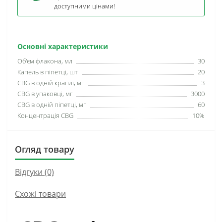
доступними цінами!
Основні характеристики
Об'єм флакона, мл
30
Капель в піпетці, шт
20
CBG в одній краплі, мг
3
CBG в упаковці, мг
3000
CBG в одній піпетці, мг
60
Концентрація CBG
10%
Огляд товару
Відгуки (0)
Схожі товари