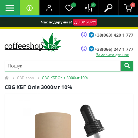
0
0
0
Час подарунків!
ДО ВИБОРУ!
+38(063) 420 1 777
+38(066) 247 1 777
Замовити дзвінок
CBD shop
CBG КБГ Олія 3000мг 10%
CBG КБГ Олія 3000мг 10%