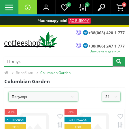
0
0
0
Час подарунків!
ДО ВИБОРУ!
+38(063) 420 1 777
+38(066) 247 1 777
Замовити дзвінок
Виробник
Columbian Garden
Columbian Garden
-11%
-9%
ХІТ ПРОДАЖ
ХІТ ПРОДАЖ
ТОП
ТОП