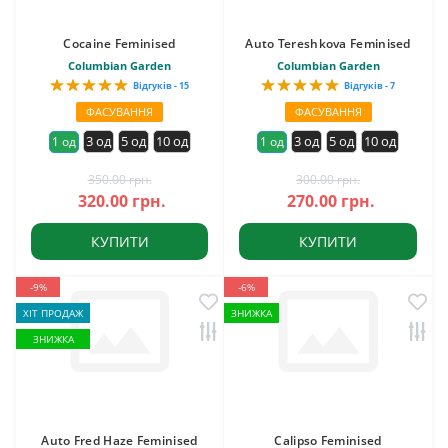
Cocaine Feminised
Auto Tereshkova Feminised
Columbian Garden
Columbian Garden
Відгуків - 15
Відгуків - 7
ФАСУВАННЯ
ФАСУВАННЯ
3 од
5 од
10 од
3 од
5 од
10 од
1 од
1 од
350.00 грн.
300.00 грн.
320.00 грн.
270.00 грн.
КУПИТИ
КУПИТИ
-9%
-6%
ХІТ ПРОДАЖ
ЗНИЖКА
ЗНИЖКА
Auto Fred Haze Feminised
Calipso Feminised