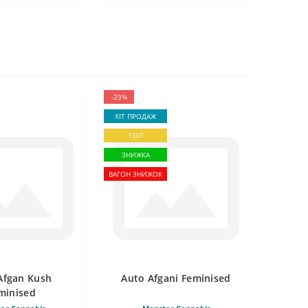
-23%
ХІТ ПРОДАЖ
ТОП
ЗНИЖКА
ВАГОН ЗНИЖОК
Afgan Kush
Auto Afgani Feminised
minised