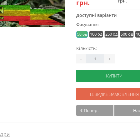
грн.
грн.
Доступні варіанти
Фасування
100 од
250 од
500 од
1
50 од
Кількість:
-
+
КУПИТИ
ШВИДКЕ ЗАМОВЛЕННЯ
Попер.
На
вари