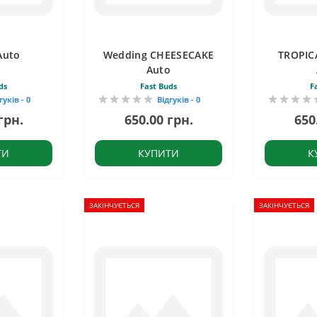
Auto
Wedding CHEESECAKE
TROPIC
Auto
ds
Fast Buds
F
гуків - 0
Відгуків - 0
грн.
650.00 грн.
650
ТИ
КУПИТИ
К
ЗАКІНЧУЄТЬСЯ
ЗАКІНЧУЄТЬСЯ