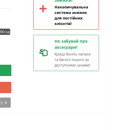
знижки!
Накопичувальна
система знижок
для постійних
клієнтів!
000 од
Не забувай про
аксесуари!
Кращі бонги, напаси
та багато іншого за
доступними цінами!
ст.