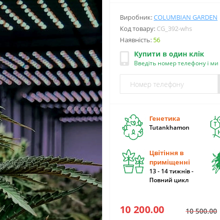
Виробник:
COLUMBIAN GARDEN
Код товару:
CG_392-whs
Наявність:
56
Купити в один клік
Введіть номер телефону і м
Генетика
Tutankhamon
Цвітіння в
приміщенні
13 - 14 тижнів -
Повний цикл
10 200.00
10 500.00