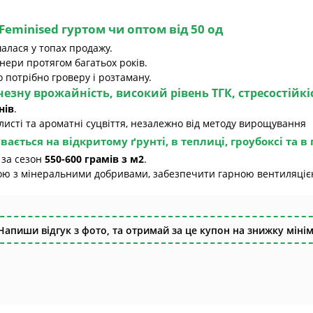
 Feminised гуртом чи оптом
від 50 од
алася у топах продажу.
ери протягом багатьох років.
о потрібно гроверу і розтаману.
езну врожайність, високий рівень
ТГК
, стресостійк
нів
.
листі та ароматні суцвіття, незалежно від методу вирощування
ається на відкритому ґрунті, в теплиці, гроубоксі та в
 за сезон
550-600 грамів з м2
.
ю з мінеральними добривами, забезпечити гарною вентиляцією
Напиши відгук з фото, та отримай за це купон на знижку мінім