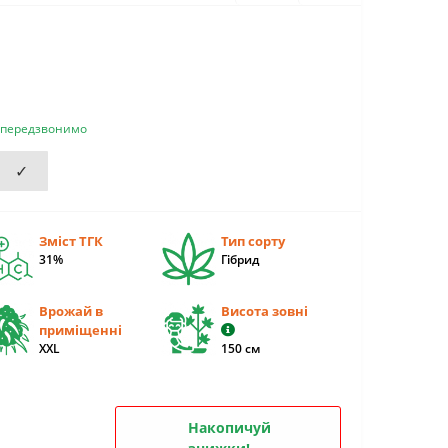
и передзвонимо
✓
Зміст ТГК
Тип сорту
31%
Гiбрид
Врожай в
Висота зовні
приміщенні
XXL
150 см
Накопичуй