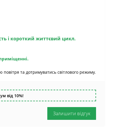
ість і короткий життєвий цикл.
 приміщенні.
 повітря та дотримуватись світлового режиму.
ум від 10%!
Залишити відгук