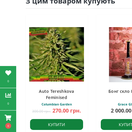
З цим товаром купують
0
Auto Tereshkova
Бонг скло 
Feminised
0
Columbian Garden
Grace Gl
270.00 грн.
2 000.00
300.00 грн.
КУПИТИ
КУПИ
0