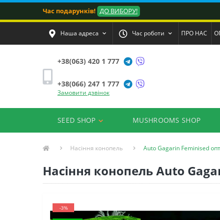
Час подарунків!
ДО ВИБОРУ!
Наша адреса
Час роботи
ПРО НАС
О
+38(063) 420 1 777
+38(066) 247 1 777
Замовити дзвінок
SEED SHOP
MUSHROOMS SHOP
Насіння конопель
Auto Gagarin Feminised оп
Насіння конопель Auto Gaga
-3%