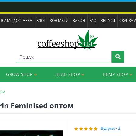
ПЛАТА І ДОСТАВКА
БЛОГ
КОНТАКТИ
ЗАКОН
FAQ
ВІДГУКИ
СКУПКА 
GROW SHOP
HEAD SHOP
HEMP SHOP
том
rin Feminised оптом
Відгуки: - 2