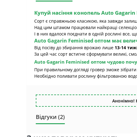
Купуй насіння конопель
Auto Gagarin
Сорт є справжньою класикою, яка завжди залиш
Над цим штамом працювали найкращі селекціон
І в них вдалося поєднати в одній рослині все, щ
Auto Gagarin
Feminised оптом
має велич
Від посіву до збирання врожаю лише
13-14 тиж
За цей час сорт встигне сформувати великі, смо
Auto Gagarin Feminised оптом
чудово почув
При правильному догляді гровер зможе зібрати
Необхідно поливати рослину фільтрованою водо
Анонімно! 
Відгуки (2)