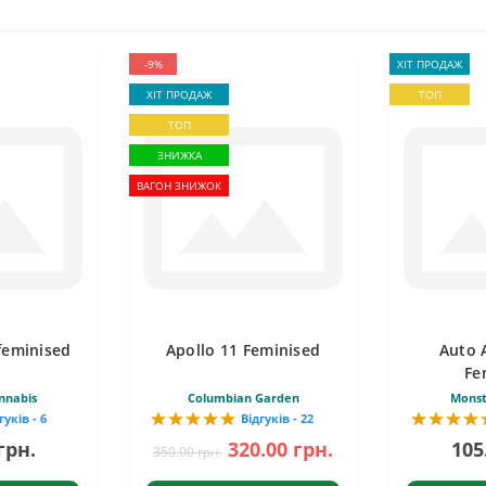
-9%
ХІТ ПРОДАЖ
ХІТ ПРОДАЖ
ТОП
ТОП
ЗНИЖКА
ВАГОН ЗНИЖОК
feminised
Apollo 11 Feminised
Auto 
Fe
nnabis
Columbian Garden
Monst
гуків - 6
Відгуків - 22
грн.
320.00 грн.
105
350.00 грн.