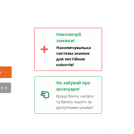
Накопичуй
знижки!
Накопичувальна
система знижок
для постійних
клієнтів!
У
Не забувай про
ст.
аксесуари!
Кращі бонги, напаси
та багато іншого за
доступними цінами!