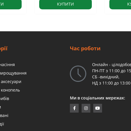
ТИ
КУПИТИ
К
рії
Час роботи
насіння
Онлайн - цілодобов
ПН-ПТ з 11:00 до 15
 вирощування
СБ -вихідний,
 аксесуари
НД з 11:00 до 13:00
 конопель
Ми в соціальних мережах:
рибів
м
вані
дії