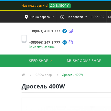
Час подарунків!
ДО ВИБОРУ!
Наша адреса
Час роботи
ПРО НАС
О
+38(063) 420 1 777
+38(066) 247 1 777
Замовити дзвінок
SEED SHOP
MUSHROOMS SHOP
GROW shop
Дросель 400W
Дросель 400W