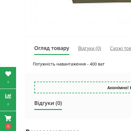
Огляд товару
Відгуки (0)
Схожі то
Потужність навантаження - 400 ват
0
Анонімно! 
Відгуки (0)
0
0