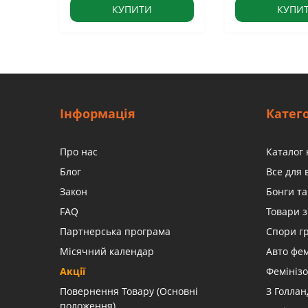
КУПИТИ
КУПИ
Інформація
Катего
Про нас
Каталог 
Блог
Все для
Закон
Бонги та
FAQ
Товари з
Партнерська програма
Спори г
Місячний календар
Авто фе
Акції
Фемінізо
Повернення Товару (Основні
З Голлан
положення)