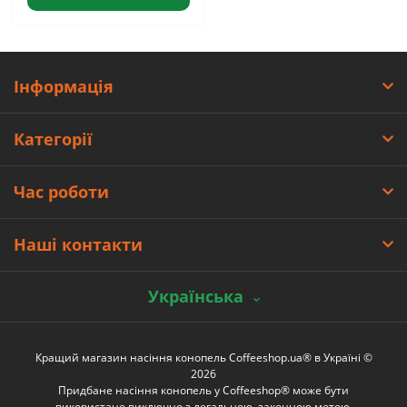
Інформація
Категорії
Час роботи
Наші контакти
Українська
Кращий магазин насіння конопель Coffeeshop.ua® в Україні ©
2026
Придбане насіння конопель у Coffeeshop® може бути
використане виключно з легальною, законною метою.