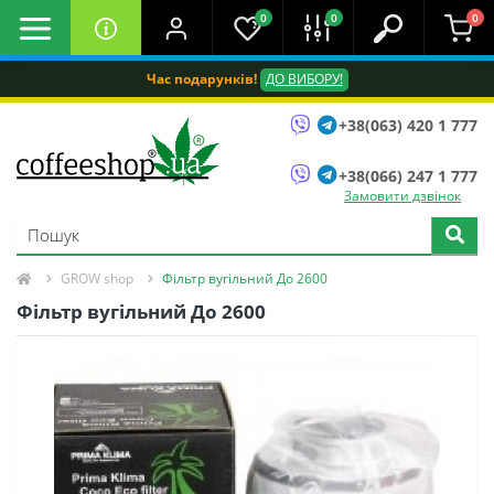
0
0
0
Час подарунків!
ДО ВИБОРУ!
+38(063) 420 1 777
+38(066) 247 1 777
Замовити дзвінок
GROW shop
Фільтр вугільний До 2600
Фільтр вугільний До 2600